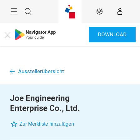
Überspringen
Menü
Suche
DE
Navigator App
DOWNLOAD
Close
Your guide
Ausstellerübersicht
Joe Engineering
Enterprise Co., Ltd.
Zur Merkliste hinzufügen