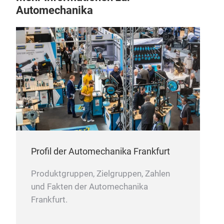
pro
Automechanika
War
Samp
MOQ
pro
Deli
Profil der Automechanika Frankfurt
Eng
Produktgruppen, Zielgruppen, Zahlen
Par
und Fakten der Automechanika
Ref
Frankfurt.
390
Sui