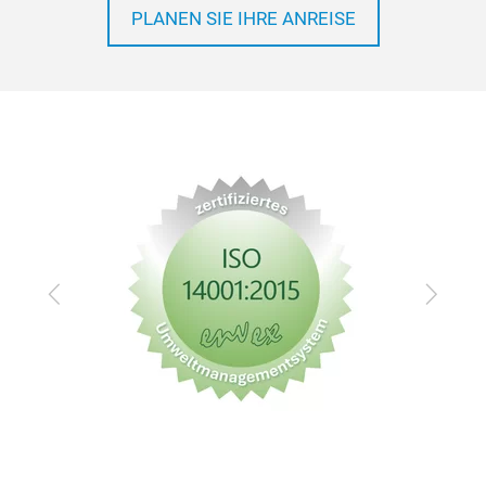
PLANEN SIE IHRE ANREISE
Zurück
Vor
con
Par
Ref
Suit
Dia