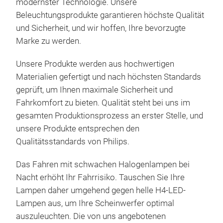
modernster Technologie. Unsere
faci
Beleuchtungsprodukte garantieren höchste Qualität
Mou
und Sicherheit, und wir hoffen, Ihre bevorzugte
of t
Marke zu werden.
mach
boar
Unsere Produkte werden aus hochwertigen
whic
Materialien gefertigt und nach höchsten Standards
driv
geprüft, um Ihnen maximale Sicherheit und
poss
Fahrkomfort zu bieten. Qualität steht bei uns im
gesamten Produktionsprozess an erster Stelle, und
unsere Produkte entsprechen den
Qualitätsstandards von Philips.
Das Fahren mit schwachen Halogenlampen bei
Nacht erhöht Ihr Fahrrisiko. Tauschen Sie Ihre
Lampen daher umgehend gegen helle H4-LED-
Lampen aus, um Ihre Scheinwerfer optimal
auszuleuchten. Die von uns angebotenen