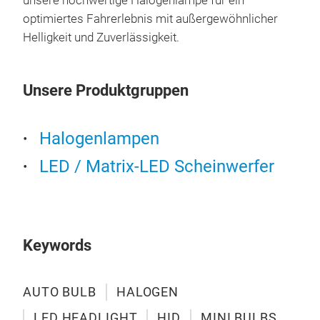
unsere hochwertige Halogenlampe für ein
Car
optimiertes Fahrerlebnis mit außergewöhnlicher
for 
Helligkeit und Zuverlässigkeit.
reli
ensu
perf
Unsere Produktgruppen
serv
this
Halogenlampen
high
expe
LED / Matrix-LED Scheinwerfer
relia
Keywords
AUTO BULB
HALOGEN
LED HEADLIGHT
HID
MINI BULBS