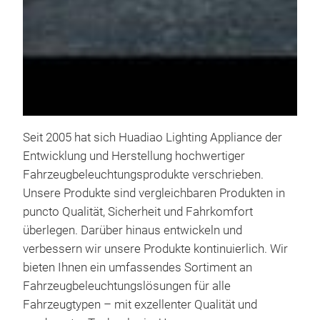
perf
serv
this
high
expe
relia
Seit 2005 hat sich Huadiao Lighting Appliance der
Entwicklung und Herstellung hochwertiger
Fahrzeugbeleuchtungsprodukte verschrieben.
Unsere Produkte sind vergleichbaren Produkten in
puncto Qualität, Sicherheit und Fahrkomfort
überlegen. Darüber hinaus entwickeln und
verbessern wir unsere Produkte kontinuierlich. Wir
LED
bieten Ihnen ein umfassendes Sortiment an
Fahrzeugbeleuchtungslösungen für alle
Auto
Fahrzeugtypen – mit exzellenter Qualität und
Ever