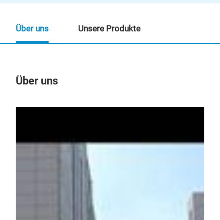
Über uns
Unsere Produkte
Über uns
Un