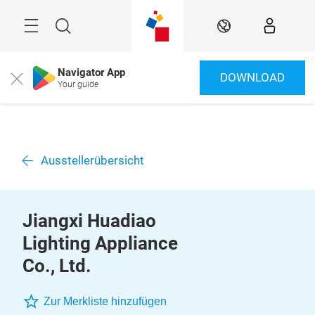
Überspringen
Menü
Suche
DE
Navigator App
DOWNLOAD
Close
Your guide
Ausstellerübersicht
Jiangxi Huadiao
Lighting Appliance
Co., Ltd.
Zur Merkliste hinzufügen