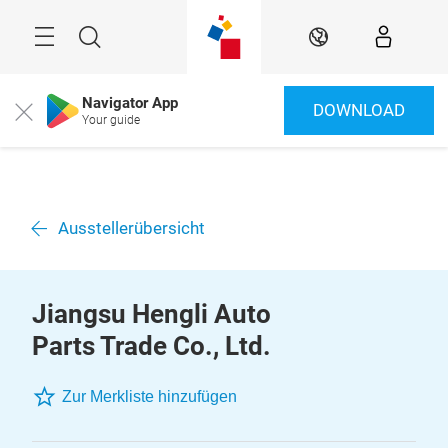
Überspringen
Menü
Suche
DE
Navigator App
DOWNLOAD
Close
Your guide
Ausstellerübersicht
Jiangsu Hengli Auto
Parts Trade Co., Ltd.
Zur Merkliste hinzufügen