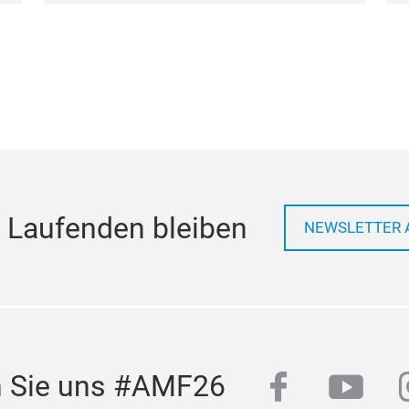
 Laufenden bleiben
NEWSLETTER 
facebook
yout
n Sie uns #AMF26