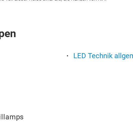
pen
LED Technik allge
illamps