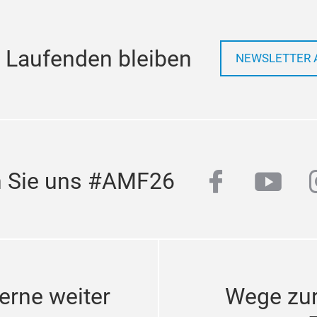
 Laufenden bleiben
NEWSLETTER 
facebook
yout
n Sie uns #AMF26
erne weiter
Wege zu