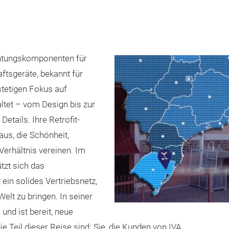
chtungskomponenten für
ftsgeräte, bekannt für
stetigen Fokus auf
altet – vom Design bis zur
tails. Ihre Retrofit-
aus, die Schönheit,
Verhältnis vereinen. Im
tzt sich das
ein solides Vertriebsnetz,
elt zu bringen. In seiner
und ist bereit, neue
 Teil dieser Reise sind: Sie, die Kunden von IVA.