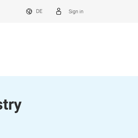
Sign in
DE
try