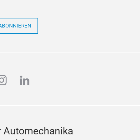
ABONNIEREN
ube
instagram
linkedin
r Automechanika