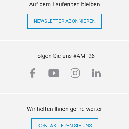
Auf dem Laufenden bleiben
NEWSLETTER ABONNIEREN
Осн
Folgen Sie uns #AMF26
Die 
Last
facebook
youtube
instagram
linkedi
hin
Del
vers
Stan
durc
Wir helfen Ihnen gerne weiter
und
aus.
Mon
KONTAKTIEREN SIE UNS