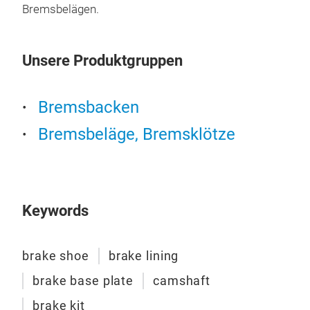
Herg
Bremsbelägen.
Stan
Bre
Unsere Produktgruppen
stru
Vera
Ris
Bremsbacken
Bel
Bremsbeläge, Bremsklötze
Fahr
gewä
Bre
auc
Ausg
BPW
halb
Tro
Keywords
Stan
Nut
kons
ent
brake shoe
brake lining
her
führ
Tem
zent
brake base plate
camshaft
Temp
Rei
brake kit