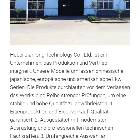
Bre
Hubei Jianlong Technology Co., Ltd. ist ein
Das
Unternehmen, das Produktion und Vertrieb
hoch
integriert. Unsere Modelle umfassen chinesische,
spez
japanische, europäische und amerikanische Lkw-
Satt
Serien. Die Produkte durchlaufen vor dem Verlassen
wurd
des Werks eine Reihe strenger Prüfungen, um eine
Tro
stabile und hohe Qualität zu gewährleisten. 1.
Anwe
Eigenproduktion und Eigenverkauf, Qualität
Bau
garantiert. 2. Ausgestattet mit modernster
zeic
Ausrüstung und professionellen technischen
herv
Fachkräften. 3. Umfangreiche Auswahl an