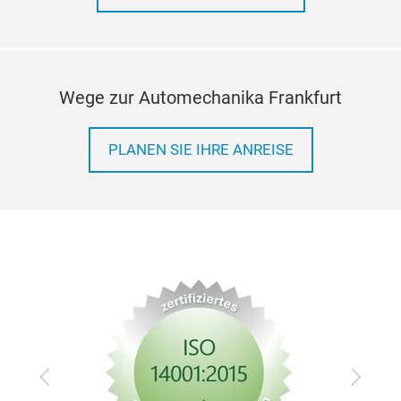
weit
die
Sie 
glei
Wege zur Automechanika Frankfurt
lan
komp
verf
PLANEN SIE IHRE ANREISE
Ori
Pass
Del
gewä
die 
soli
Zurück
Vor