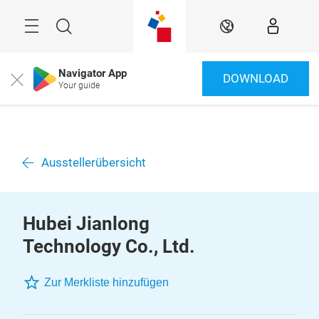
Überspringen
Menü
Suche
DE
Navigator App
DOWNLOAD
Close
Your guide
Ausstellerübersicht
Hubei Jianlong
Technology Co., Ltd.
Zur Merkliste hinzufügen