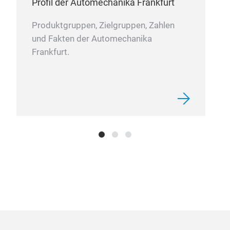
stab
Profil der Automechanika Frankfurt
War
Abme
Produktgruppen, Zielgruppen, Zahlen
Fah
Orig
und Fakten der Automechanika
und 
Frankfurt.
Bre
zuve
Ersa