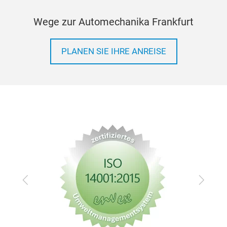
Norda
Wohn
Wege zur Automechanika Frankfurt
bede
Wohn
Prod
für W
PLANEN SIE IHRE ANREISE
hydr
Zurück
Vor