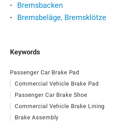
Bremsbacken
Bremsbeläge, Bremsklötze
Pkw
Keywords
Prem
Brem
Verhä
Entw
Passenger Car Brake Pad
vers
Hand
Commercial Vehicle Brake Pad
maßg
Autom
M
Passenger Car Brake Shoe
Mate
Kompl
Commercial Vehicle Brake Lining
95% 
Brake Assembly