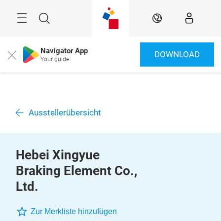
Überspringen
Menü
Suche
DE
Navigator App
DOWNLOAD
Close
Your guide
Ausstellerübersicht
Hebei Xingyue
Braking Element Co.,
Ltd.
Zur Merkliste hinzufügen