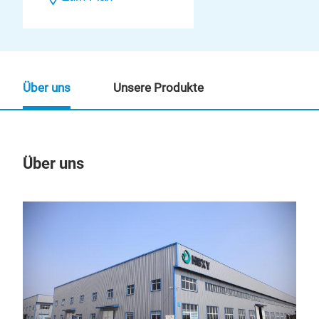
Über uns
Unsere Produkte
Über uns
Un
M