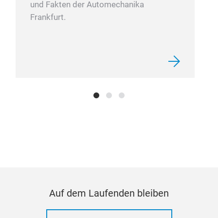
und Fakten der Automechanika
wird.
Frankfurt.
wie 
Werk
dens
bzw.
anzuh
M
Brems
und B
sind.
Nut
Prem
Auf dem Laufenden bleiben
Kraft
Ausw