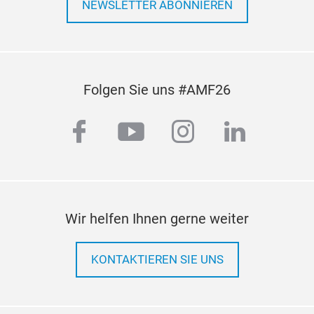
Prüf
NEWSLETTER ABONNIEREN
Hand
Prod
Auto
Temp
M
Komp
Nutzf
Folgen Sie uns #AMF26
best
facebook
youtube
instagram
linkedi
Wir helfen Ihnen gerne weiter
KONTAKTIEREN SIE UNS
Bre
Erfah