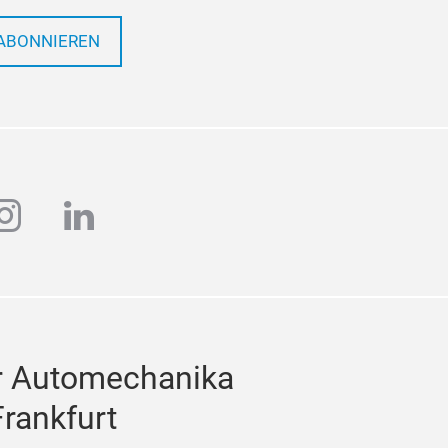
ABONNIEREN
ube
instagram
linkedin
r Automechanika
Frankfurt