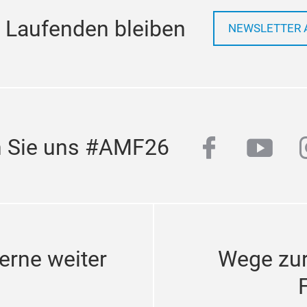
 Laufenden bleiben
NEWSLETTER 
facebook
yout
n Sie uns #AMF26
erne weiter
Wege zu