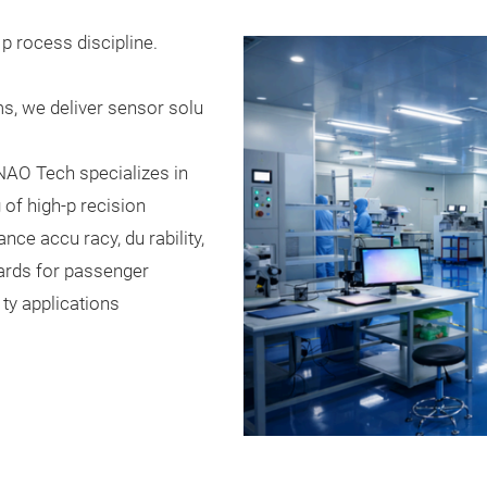
p rocess discipline.
ms, we deliver sensor solu
NAO Tech specializes in
of high‑p recision
ce accu racy, du rability,
ards for passenger
ty applications