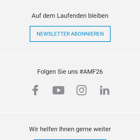
Auf dem Laufenden bleiben
NEWSLETTER ABONNIEREN
Wer
Kar
Wer
Folgen Sie uns #AMF26
Kits
Dem
facebook
youtube
instagram
linkedi
Mar
eins
Fen
Bef
M
Rad
Wir helfen Ihnen gerne weiter