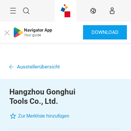
Überspringen
Menü
Suche
DE
Navigator App
DOWNLOAD
Close
Your guide
Ausstellerübersicht
Hangzhou Gonghui
Tools Co., Ltd.
Zur Merkliste hinzufügen