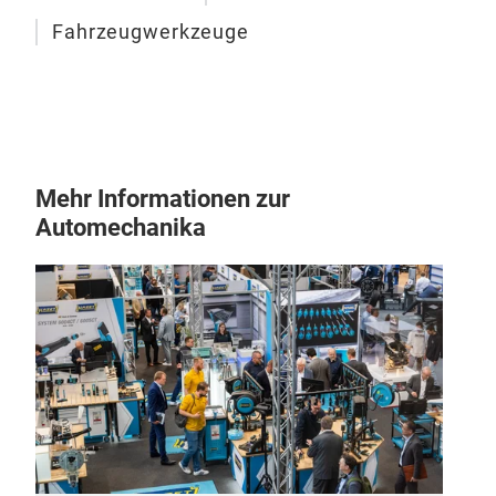
das
Fahrzeugwerkzeuge
Vers
Ver
müh
M
Es g
mit 
Mehr Informationen zur
Geei
Automechanika
von
Reif