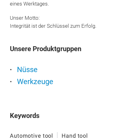
aut
eines Werktages.
Unser Motto:
Integrität ist der Schlüssel zum Erfolg.
Unsere Produktgruppen
Nüsse
Werkzeuge
Bre
Kup
Keywords
Bre
Kup
Automotive tool
Hand tool
Plat