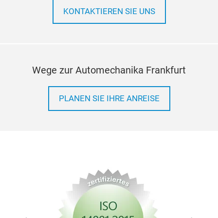
KONTAKTIEREN SIE UNS
Wege zur Automechanika Frankfurt
PLANEN SIE IHRE ANREISE
Rei
Rei
Univ
Mot
Dies