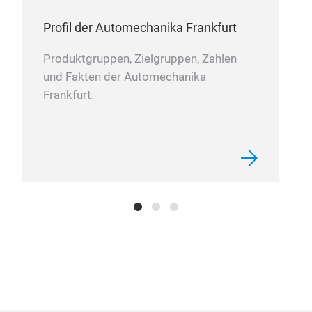
Profil der Automechanika Frankfurt
Stü
Produktgruppen, Zielgruppen, Zahlen
und Fakten der Automechanika
10 S
Frankfurt.
M