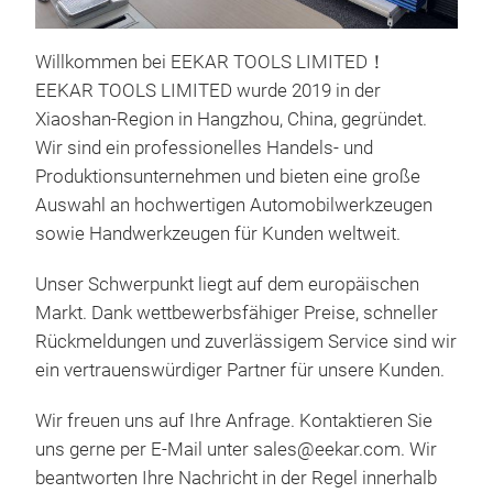
Willkommen bei EEKAR TOOLS LIMITED！
EEKAR TOOLS LIMITED wurde 2019 in der
Xiaoshan-Region in Hangzhou, China, gegründet.
Wir sind ein professionelles Handels- und
SCh
Produktionsunternehmen und bieten eine große
Auswahl an hochwertigen Automobilwerkzeugen
Sch
sowie Handwerkzeugen für Kunden weltweit.
Sch
Flac
Unser Schwerpunkt liegt auf dem europäischen
zugä
Markt. Dank wettbewerbsfähiger Preise, schneller
Zang
Rückmeldungen und zuverlässigem Service sind wir
Ver
ein vertrauenswürdiger Partner für unsere Kunden.
offe
M
Ausn
Wir freuen uns auf Ihre Anfrage. Kontaktieren Sie
kann
uns gerne per E-Mail unter sales@eekar.com. Wir
Zang
beantworten Ihre Nachricht in der Regel innerhalb