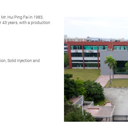
r. Hui Ping Fai in 1983,
r 43 years, with a production
on, Solid Injection and