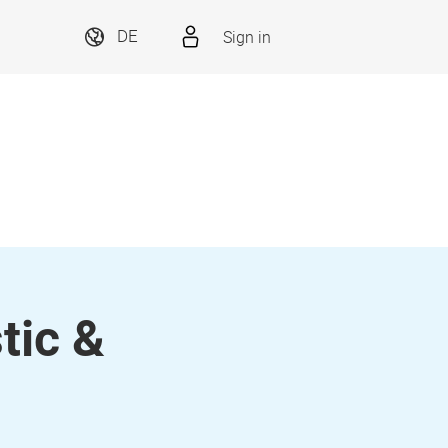
Sign in
DE
tic &