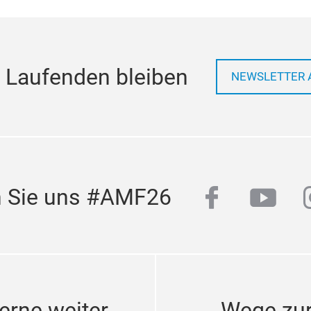
 Laufenden bleiben
NEWSLETTER 
facebook
yout
n Sie uns #AMF26
erne weiter
Wege zu