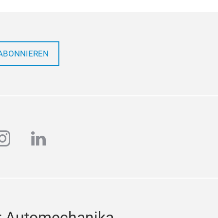
ABONNIEREN
ube
instagram
linkedin
r Automechanika