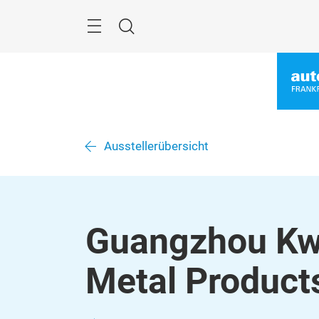
Überspringen
Menü
Suche
Ausstellerübersicht
Guangzhou Kwo
Metal Products