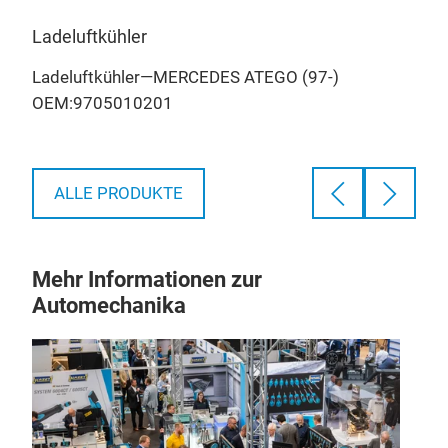
Ladeluftkühler
Aut
Ladeluftkühler—MERCEDES ATEGO (97-)
Aut
OEM:9705010201
HEA
ALLE PRODUKTE
Mehr Informationen zur
Automechanika