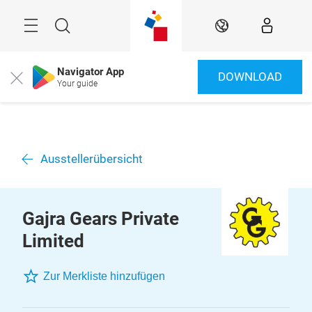
Überspringen
Menü
Suche
DE
Navigator App
DOWNLOAD
Close
Your guide
Ausstellerübersicht
Gajra Gears Private
Limited
Zur Merkliste hinzufügen