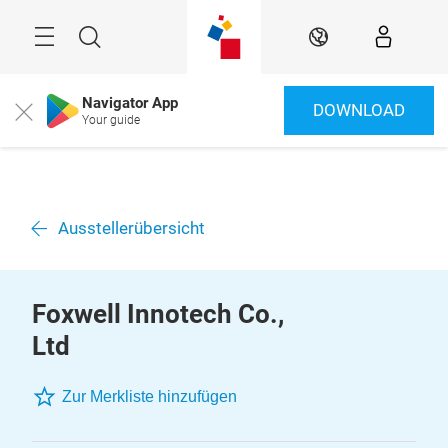
Überspringen
Menü
Suche
DE
Navigator App
DOWNLOAD
Close
Your guide
Ausstellerübersicht
Foxwell Innotech Co.,
Ltd
Zur Merkliste hinzufügen