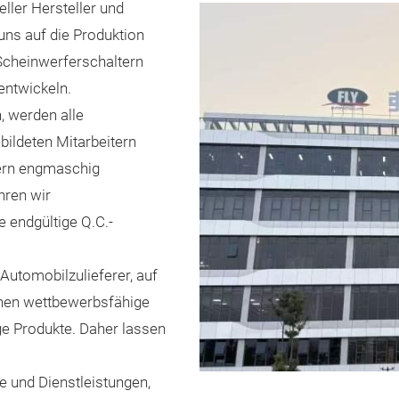
ller Hersteller und
 uns auf die Produktion
cheinwerferschaltern
 entwickeln.
, werden alle
ildeten Mitarbeitern
ern engmaschig
hren wir
e endgültige Q.C.-
Automobilzulieferer, auf
Ihnen wettbewerbsfähige
ge Produkte. Daher lassen
e und Dienstleistungen,