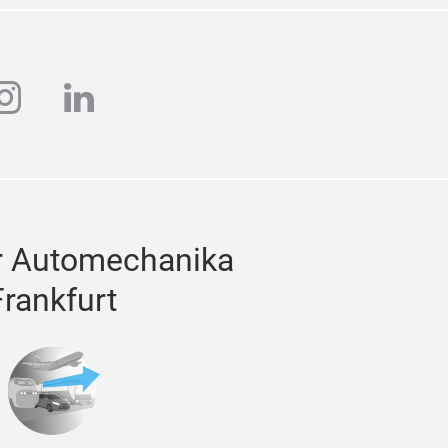
ube
instagram
linkedin
r Automechanika
Frankfurt