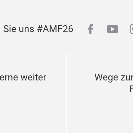
facebook
yout
n Sie uns #AMF26
erne weiter
Wege zu