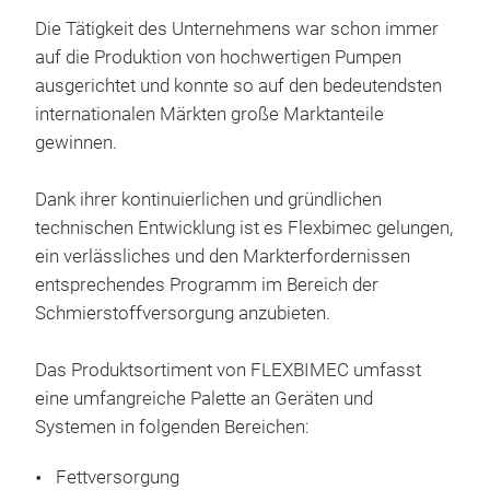
ang
Druc
Die Tätigkeit des Unternehmens war schon immer
Hal
Was
auf die Produktion von hochwertigen Pumpen
Schl
Kraf
ausgerichtet und konnte so auf den bedeutendsten
MIT
Har
internationalen Märkten große Marktanteile
Um 
ermö
gewinnen.
gere
Abro
Schl
auc
Dank ihrer kontinuierlichen und gründlichen
Mate
des
technischen Entwicklung ist es Flexbimec gelungen,
mit 
Sch
ein verlässliches und den Markterfordernissen
rost
SCH
entsprechendes Programm im Bereich der
Anw
Schmierstoffversorgung anzubieten.
Das
Bea
auto
SCH
Das Produktsortiment von FLEXBIMEC umfasst
manu
robu
eine umfangreiche Palette an Geräten und
mit
Rück
Systemen in folgenden Bereichen:
mit
Aus
Fettversorgung
Hoc
Zud