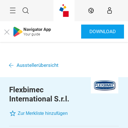
Überspringen
Menü
Suche
DE
Navigator App
DOWNLOAD
Close
Your guide
Ausstellerübersicht
Flexbimec
International S.r.l.
Zur Merkliste hinzufügen