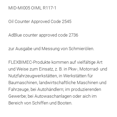
Schl
MID-MI005 OIML R117-1
wäh
Schl
Oil Counter Approved Code 2545
verw
(ATE
MID
AdBlue counter approved code 2736
b)ii
ÖL
23.
zur Ausgabe und Messung von Schmierölen.
der 
Die 
ent
FLEXBIMEC-Produkte kommen auf vielfältige Art
der 
und Weise zum Einsatz, z. B. in Pkw-, Motorrad- und
SCH
sind
Nutzfahrzeugwerkstätten, in Werkstätten für
brei
Baumaschinen, landwirtschaftliche Maschinen und
ver
for
Fahrzeuge, bei Autohändlern; im produzierenden
Aufr
Art
Jah
Gewerbe; bei Autowaschanlagen oder aich im
fol
Digi
Mon
Bereich von Schiffen und Booten.
gem
Uhr
zert
aus