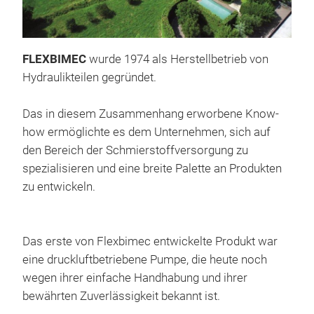
FLEXBIMEC
wurde 1974 als Herstellbetrieb von
Hydraulikteilen gegründet.
Das in diesem Zusammenhang erworbene Know-
how ermöglichte es dem Unternehmen, sich auf
den Bereich der Schmierstoffversorgung zu
spezialisieren und eine breite Palette an Produkten
SC
zu entwickeln.
Die 
von
und
Das erste von Flexbimec entwickelte Produkt war
bes
eine druckluftbetriebene Pumpe, die heute noch
wirt
wegen ihrer einfache Handhabung und ihrer
Sch
Schm
bewährten Zuverlässigkeit bekannt ist.
GES
Sch