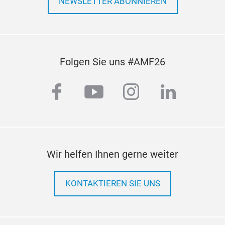
NEWSLETTER ABONNIEREN
Folgen Sie uns #AMF26
facebook
youtube
instagram
linkedi
Wir helfen Ihnen gerne weiter
KONTAKTIEREN SIE UNS
dru