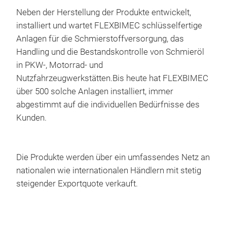
Zapf
ins
Neben der Herstellung der Produkte entwickelt,
Sch
Ölfl
installiert und wartet FLEXBIMEC schlüsselfertige
Men
aut
Anlagen für die Schmierstoffversorgung, das
MM 
Handling und die Bestandskontrolle von Schmieröl
Heb
in PKW-, Motorrad- und
Der 
Nutzfahrzeugwerkstätten.Bis heute hat FLEXBIMEC
Vor
über 500 solche Anlagen installiert, immer
Mes
abgestimmt auf die individuellen Bedürfnisse des
1Me
Kunden.
Aus
Mai
gefo
Die Produkte werden über ein umfassendes Netz an
Verb
nationalen wie internationalen Händlern mit stetig
Luf
steigender Exportquote verkauft.
verw
Betr
und 