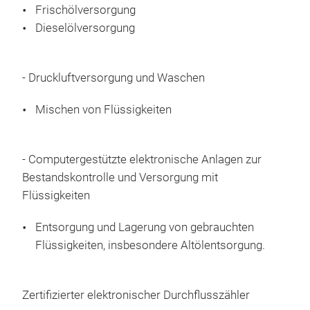
Frischölversorgung
oder
auf
Dieselölversorgung
REE
Kate
Schl
Dur
Anwe
Dur
- Druckluftversorgung und Waschen
schm
sic
Für
Mischen von Flüssigkeiten
tro
div
mit 
kom
Sch
Ang
- Computergestützte elektronische Anlagen zur
SCH
Brem
Bestandskontrolle und Versorgung mit
Ausf
Schl
Flüssigkeiten
tech
Entsorgung und Lagerung von gebrauchten
elek
Flüssigkeiten, insbesondere Altölentsorgung.
Schl
Die 
mit
Zertifizierter elektronischer Durchflusszähler
wer