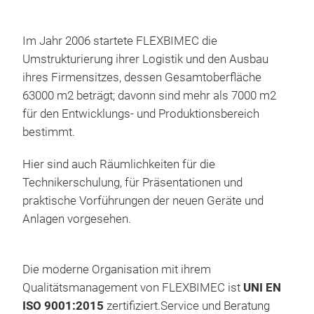
geba
Auf 
Übe
Im Jahr 2006 startete FLEXBIMEC die
Date
Umstrukturierung ihrer Logistik und den Ausbau
alle
ihres Firmensitzes, dessen Gesamtoberfläche
Ken
63000 m2 beträgt; davonn sind mehr als 7000 m2
Iden
für den Entwicklungs- und Produktionsbereich
die 
bestimmt.
Log
Hier sind auch Räumlichkeiten für die
Cou
Technikerschulung, für Präsentationen und
App
praktische Vorführungen der neuen Geräte und
xxxx
Anlagen vorgesehen.
das
mPa
l/m
Die moderne Organisation mit ihrem
in 
Qualitätsmanagement von FLEXBIMEC ist
UNI EN
und
ISO 9001:2015
zertifiziert.Service und Beratung
Min