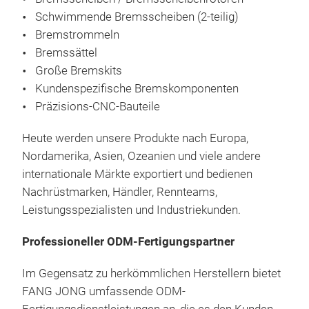
Schwimmende Bremsscheiben (2-teilig)
FAN
Bremstrommeln
gel
Bremssättel
sch
Große Bremskits
FAN
Kundenspezifische Bremskomponenten
und 
Präzisions-CNC-Bauteile
präz
Leic
Alu
Kon
Heute werden unsere Produkte nach Europa,
Bre
Präz
Nordamerika, Asien, Ozeanien und viele andere
biet
Alu
internationale Märkte exportiert und bedienen
redu
Hoc
Nachrüstmarken, Händler, Rennteams,
verb
mit
Leistungsspezialisten und Industriekunden.
Leb
Her
Lösu
ther
Professioneller ODM-Fertigungspartner
Hoc
Redu
Hau
Ver
Im Gegensatz zu herkömmlichen Herstellern bietet
Lang
FANG JONG umfassende ODM-
OEM