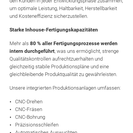
den Kunden in jeder Entwicklungsphase zusammen,
Fah
169
um optimale Leistung, Haltbarkeit, Herstellbarkeit
Ant
Flex
und Kosteneffizienz sicherzustellen.
sich
Seri
Hau
Starke Inhouse-Fertigungskapazitäten
Big 
Mehr als
80 % aller Fertigungsprozesse werden
intern durchgeführt
, was uns ermöglicht, strenge
Die
Qualitätskontrollen aufrechtzuerhalten und
entw
gleichzeitig stabile Produktionspläne und eine
her
gleichbleibende Produktqualität zu gewährleisten.
sich
Spo
Unsere integrierten Produktionsanlagen umfassen:
zu b
Hoc
Brem
Gro
CNC-Drehen
Hoc
Bre
CNC-Fräsen
Bre
Hoc
CNC-Bohrung
bea
Bre
Präzisionsschleifen
hoc
Leic
Automatisches Auswuchten