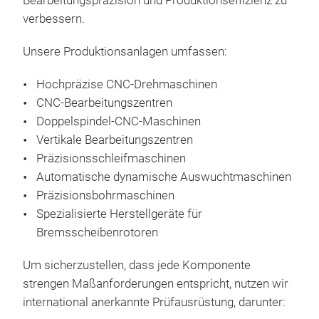
Bearbeitungspräzision und Produktionseffizienz zu
Ein
ther
verbessern.
entw
Höc
Lauf
Fert
Unsere Produktionsanlagen umfassen:
Brem
Fein
Zuv
reib
Hochpräzise CNC-Drehmaschinen
Kun
Lan
CNC-Bearbeitungszentren
Verf
OEM
Doppelspindel-CNC-Maschinen
Fahr
ver
Vertikale Bearbeitungszentren
Hau
Gee
Präzisionsschleifmaschinen
und
Automatische dynamische Auswuchtmaschinen
Präzisionsbohrmaschinen
Spezialisierte Herstellgeräte für
Bremsscheibenrotoren
Um sicherzustellen, dass jede Komponente
strengen Maßanforderungen entspricht, nutzen wir
international anerkannte Prüfausrüstung, darunter: