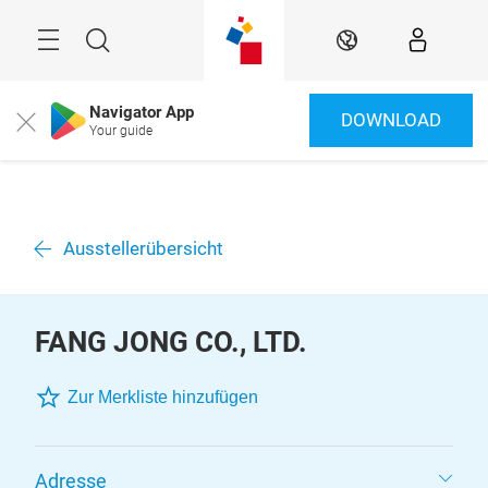
Überspringen
Menü
Suche
DE
Navigator App
DOWNLOAD
Close
Your guide
Ausstellerübersicht
FANG JONG CO., LTD.
Zur Merkliste hinzufügen
Adresse