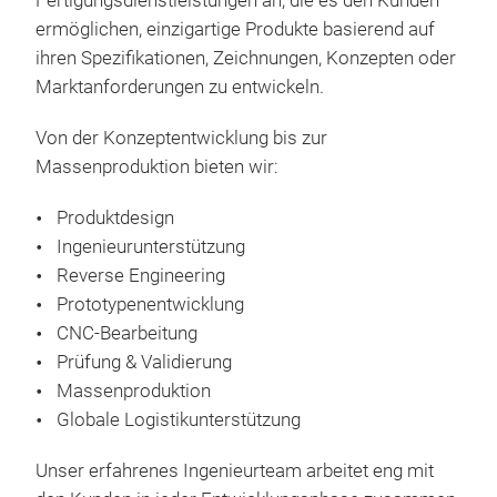
Fertigungsdienstleistungen an, die es den Kunden
ver
ermöglichen, einzigartige Produkte basierend auf
Prä
ihren Spezifikationen, Zeichnungen, Konzepten oder
Marktanforderungen zu entwickeln.
FANG
CNC
Von der Konzeptentwicklung bis zur
Auto
Massenproduktion bieten wir:
für 
mod
Produktdesign
Bere
Hoc
Ingenieurunterstützung
dyn
Kun
Reverse Engineering
fert
Eng
Prototypenentwicklung
höch
Maß
CNC-Bearbeitung
Maßg
Bear
Prüfung & Validierung
uns
wei
Massenproduktion
sowi
Mod
Globale Logistikunterstützung
bie
umf
Unser erfahrenes Ingenieurteam arbeitet eng mit
Bea
Fert