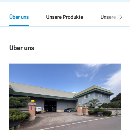
Über uns
Unsere Produkte
Unsere Ansp
Über uns
Un
OEM
und