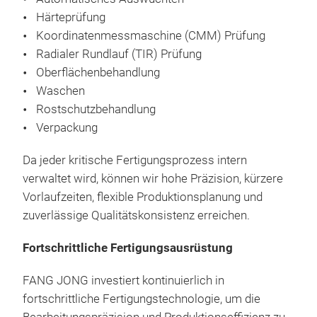
unse
Alu
Härteprüfung
kons
Ver
Koordinatenmessmaschine (CMM) Prüfung
ans
Ped
Radialer Rundlauf (TIR) Prüfung
uns
Her
Oberflächenbehandlung
Fer
Bes
Waschen
maß
Redu
Rostschutzbehandlung
die 
verb
Prä
Verpackung
Kun
Kom
FAN
höch
OEM
Da jeder kritische Fertigungsprozess intern
Edel
gewä
ver
verwaltet wird, können wir hohe Präzision, kürzere
Hoc
Ent
Vorlaufzeiten, flexible Produktionsplanung und
hoch
und
zuverlässige Qualitätskonsistenz erreichen.
mit
Bre
Präz
Fortschrittliche Fertigungsausrüstung
aus
Bre
FANG JONG investiert kontinuierlich in
ther
Her
fortschrittliche Fertigungstechnologie, um die
Leb
Hoh