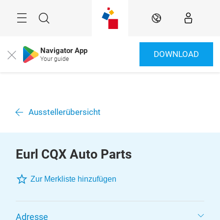
Überspringen
Menü
Suche
DE
Navigator App
DOWNLOAD
Close
Your guide
Ausstellerübersicht
Eurl CQX Auto Parts
Zur Merkliste hinzufügen
Adresse