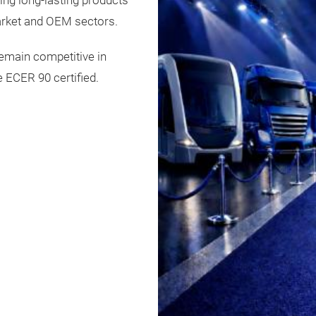
ing long-lasting products
arket and OEM sectors.
remain competitive in
e ECER 90 certified.