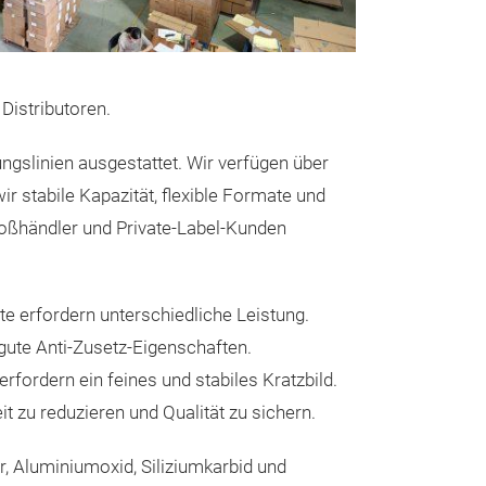
Produktübersicht
Zwischen Premium-
Aluminiumoxid liegt 
Karosseriewerkstät
Distributoren.
Folienträger. OSLO
L338 und L336 schli
schnellen, kühlschl
gslinien ausgestattet. Wir verfügen über
Haltbarkeit von PET
Keramiksysteme. Zw
 stabile Kapazität, flexible Formate und
gesamte Marktspek
roßhändler und Private-Label-Kunden
Profi-Umgebungen,
zuverlässige Leist
benötigen.
e erfordern unterschiedliche Leistung.
Positionierung: Die
Werkstätten, die be
 gute Anti-Zusetz-Eigenschaften.
benötigen, aber nich
rfordern ein feines und stabiles Kratzbild.
Keramikkorn-Techn
 zu reduzieren und Qualität zu sichern.
L338 vs L336 — Die 
Einsatz
Eigenschaft L338 
r, Aluminiumoxid, Siliziumkarbid und
Schleifkorn Zirkon