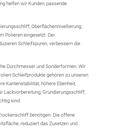
ung helfen wir Kunden, passende
Trägermaterial PET-
Körnungsbereich P
Streuung Halboffen
Abtragsleistung H
rungsschliff, Oberflächennivellierung,
Optimal für Hochdu
Metallverarbeitung
em Polieren eingesetzt. Der
Volumenvertrieb, B
Technische Daten
eduzieren Schleifspuren, verbessern die
Parameter L338 L
SF739 Pyra
Schleifkorn Zirkon
Trägermaterial PET-
Finishing
Körnungsbereich P
sche Durchmesser und Sonderformen. Wir
Befestigung Klett K
olien-Schleifprodukte gehören zu unseren
SF739 Pyramid
Standardgrößen 125
150 mm (6")
e Kantenstabilität, höhere Ebenheit,
Punktschleifsch
Lochbilder Multilo
kundenspezifische
ür Lackvorbereitung, Grundierungsschliff,
OSLONG Abrasi
Farbe Grün Grün
htig sind.
Burnish Co., Ltd
Anwendungsleitfa
Arbeitsschritt Körn
Die letzte Schle
Starke Lack-/Rost
rockenschliff benötigen. Die offene
eine Lackierung 
Spachtel formen P
eitsfläche, reduziert das Zusetzen und
Grundierung egalis
wirkt. OSLONG