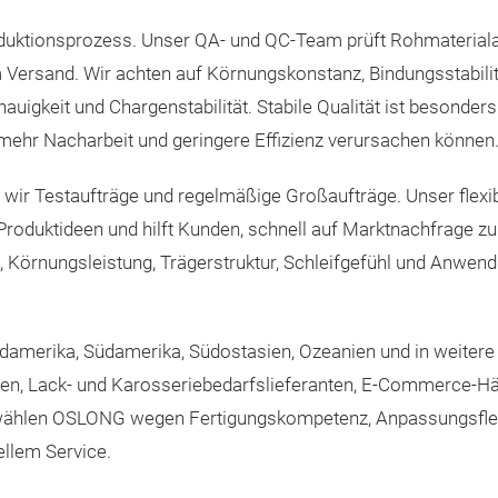
roduktionsprozess. Unser QA- und QC-Team prüft Rohmateriala
Versand. Wir achten auf Körnungskonstanz, Bindungsstabilitä
auigkeit und Chargenstabilität. Stabile Qualität ist besonders
 mehr Nacharbeit und geringere Effizienz verursachen können
 wir Testaufträge und regelmäßige Großaufträge. Unser flex
Produktideen und hilft Kunden, schnell auf Marktnachfrage zu
, Körnungsleistung, Trägerstruktur, Schleifgefühl und Anwe
erika, Südamerika, Südostasien, Ozeanien und in weitere Re
oren, Lack- und Karosseriebedarfslieferanten, E-Commerce-H
len OSLONG wegen Fertigungskompetenz, Anpassungsflexibil
llem Service.