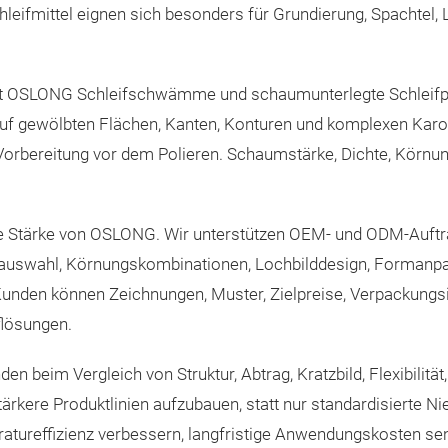
hleifmittel eignen sich besonders für Grundierung, Spachtel,
etet OSLONG Schleifschwämme und schaumunterlegte Schleifp
 auf gewölbten Flächen, Kanten, Konturen und komplexen Kaross
d Vorbereitung vor dem Polieren. Schaumstärke, Dichte, Körn
 Stärke von OSLONG. Wir unterstützen OEM- und ODM-Aufträge
lauswahl, Körnungskombinationen, Lochbilddesign, Forman
nden können Zeichnungen, Muster, Zielpreise, Verpackungs
flösungen.
n beim Vergleich von Struktur, Abtrag, Kratzbild, Flexibilitä
tärkere Produktlinien aufzubauen, statt nur standardisierte N
paratureffizienz verbessern, langfristige Anwendungskosten s