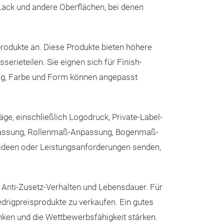
Lackvorbereitung /
 Lack und andere Oberflächen, bei denen
Klarlackschliff P8
Scheiben und L
Vorpolier-Finish P
speziell für da
Branchen
Fahrzeuglackierung 
Lackierprozesse
rodukte an. Diese Produkte bieten höhere
Industrielle Oberf
Rautiefenkontrol
erieteilen. Sie eignen sich für Finish-
Lieferung & Individ
Oberflächengle
ung, Farbe und Form können angepasst
Standard-Mindestbe
Fehlerkorrektur
OEM-Unterstützung
kundenspezifische 
Kundenzufriede
Mischpackungen. 7–
Kostenlose Bemust
, einschließlich Logodruck, Private-Label-
ausmachen.
SF
passung, Rollenmaß-Anpassung, Bogenmaß-
3D-Pyramidende
Dongguan Yongshen
Abrasives www.dgo
ideen oder Leistungsanforderungen senden,
anpassungsfähi
kontrollierten, s
L938 erweitert 
t, Anti-Zusetz-Verhalten und Lebensdauer. Für
Pyramidentechn
iedrigpreisprodukte zu verkaufen. Ein gutes
Punktreparatur
enken und die Wettbewerbsfähigkeit stärken.
mm) für die lok