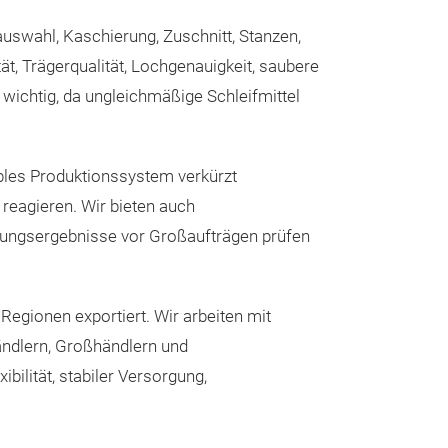
Beilackierungs
uswahl, Kaschierung, Zuschnitt, Stanzen,
decken sie fläc
t, Trägerqualität, Lochgenauigkeit, saubere
Detailkorrektur 
 wichtig, da ungleichmäßige Schleifmittel
Positionierung: 
.
Karosseriewerks
ibles Produktionssystem verkürzt
Oberflächenqual
 reagieren. Wir bieten auch
„erledigt" und „
ndungsergebnisse vor Großaufträgen prüfen
SF739 — 3D-Py
Funktionsweise
Herkömmliche Sc
gionen exportiert. Wir arbeiten mit
haben eine einz
ändlern, Großhändlern und
erreicht früh ih
ität, stabiler Versorgung,
ab. SF739 bette
durchgehend in 