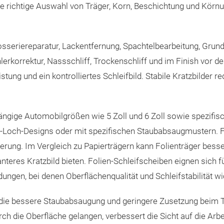
ie richtige Auswahl von Träger, Korn, Beschichtung und Körn
eriereparatur, Lackentfernung, Spachtelbearbeitung, Grundie
erkorrektur, Nassschliff, Trockenschliff und im Finish vor d
tung und ein kontrolliertes Schleifbild. Stabile Kratzbilder r
gige Automobilgrößen wie 5 Zoll und 6 Zoll sowie spezifi
i-Loch-Designs oder mit spezifischen Staubabsaugmustern. F
erung. Im Vergleich zu Papierträgern kann Folienträger besser
teres Kratzbild bieten. Folien-Schleifscheiben eignen sich f
ngen, bei denen Oberflächenqualität und Schleifstabilität wic
h, die bessere Staubabsaugung und geringere Zusetzung beim T
urch die Oberfläche gelangen, verbessert die Sicht auf die Arb