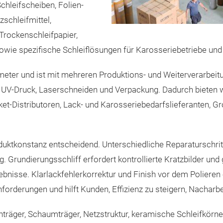
chleifscheiben, Folien-
zschleifmittel,
Trockenschleifpapier,
sowie spezifische Schleiflösungen für Karosseriebetriebe und 
ter und ist mit mehreren Produktions- und Weiterverarbeitun
 UV-Druck, Laserschneiden und Verpackung. Dadurch bieten wir
et-Distributoren, Lack- und Karosseriebedarfslieferanten, G
uktkonstanz entscheidend. Unterschiedliche Reparaturschritt
g. Grundierungsschliff erfordert kontrollierte Kratzbilder und
nisse. Klarlackfehlerkorrektur und Finish vor dem Polieren e
rderungen und hilft Kunden, Effizienz zu steigern, Nacharbeit
nträger, Schaumträger, Netzstruktur, keramische Schleifkörne