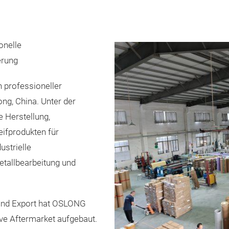
onelle
erung
n professioneller
ng, China. Unter der
 Herstellung,
ifprodukten für
ustrielle
etallbearbeitung und
 und Export hat OSLONG
ve Aftermarket aufgebaut.