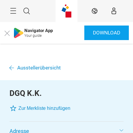
Überspringen
Menü
Suche
DE
Navigator App
DOWNLOAD
Close
Your guide
Ausstellerübersicht
DGQ K.K.
Zur Merkliste hinzufügen
Adresse