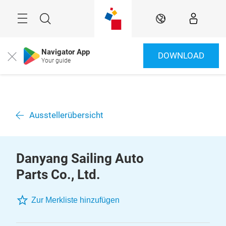
Überspringen
Menü
Suche
DE
Navigator App
DOWNLOAD
Close
Your guide
Ausstellerübersicht
Danyang Sailing Auto
Parts Co., Ltd.
Zur Merkliste hinzufügen