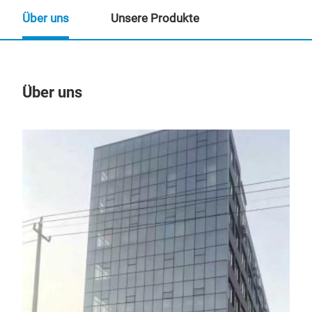
Über uns
Unsere Produkte
Über uns
Un