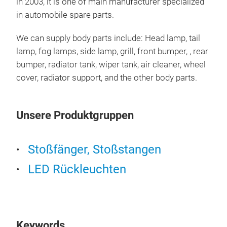
in 2003, it is one of main manufacturer specialized
in automobile spare parts.
We can supply body parts include: Head lamp, tail
lamp, fog lamps, side lamp, grill, front bumper, , rear
grill
bumper, radiator tank, wiper tank, air cleaner, wheel
cover, radiator support, and the other body parts.
Gril
Unsere Produktgruppen
Stoßfänger, Stoßstangen
LED Rückleuchten
Keywords