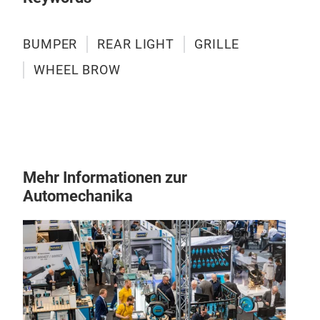
BUMPER
REAR LIGHT
GRILLE
WHEEL BROW
bum
Bump
Mehr Informationen zur
Automechanika