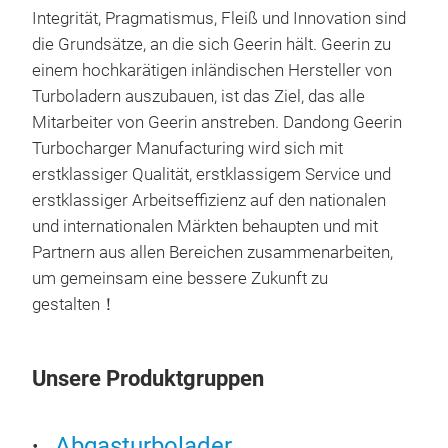
Integrität, Pragmatismus, Fleiß und Innovation sind
die Grundsätze, an die sich Geerin hält. Geerin zu
einem hochkarätigen inländischen Hersteller von
Turboladern auszubauen, ist das Ziel, das alle
Tur
Mitarbeiter von Geerin anstreben. Dandong Geerin
Turbocharger Manufacturing wird sich mit
Turb
erstklassiger Qualität, erstklassigem Service und
Mod
erstklassiger Arbeitseffizienz auf den nationalen
Par
und internationalen Märkten behaupten und mit
780
Partnern aus allen Bereichen zusammenarbeiten,
OEM
um gemeinsam eine bessere Zukunft zu
Engi
gestalten！
Unsere Produktgruppen
Abgasturbolader