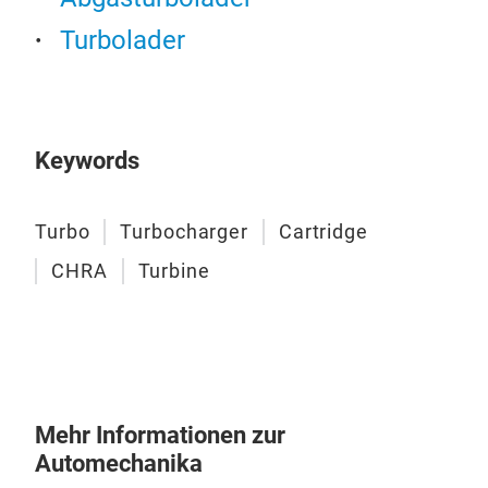
Turbolader
Keywords
Turbo
Turbocharger
Cartridge
CHRA
Turbine
Tur
Mod
Par
530
Mehr Informationen zur
530
Automechanika
OEM