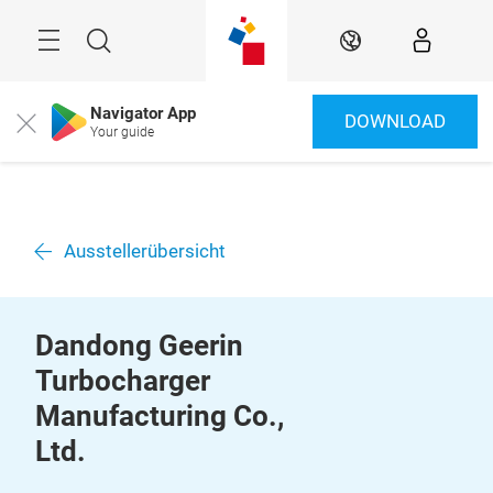
Überspringen
Menü
Suche
DE
Navigator App
DOWNLOAD
Close
Your guide
Ausstellerübersicht
Dandong Geerin
Turbocharger
Manufacturing Co.,
Ltd.