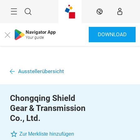
Überspringen
Menü
Suche
DE
Navigator App
DOWNLOAD
Close
Your guide
Ausstellerübersicht
Chongqing Shield
Gear & Transmission
Co., Ltd.
Zur Merkliste hinzufügen