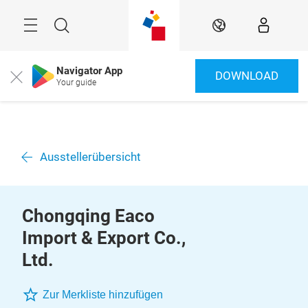
Überspringen
Menü
Suche
DE
Navigator App
DOWNLOAD
Close
Your guide
Ausstellerübersicht
Chongqing Eaco
Import & Export Co.,
Ltd.
Zur Merkliste hinzufügen