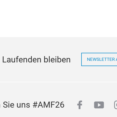
 Laufenden bleiben
NEWSLETTER 
facebook
yout
n Sie uns #AMF26