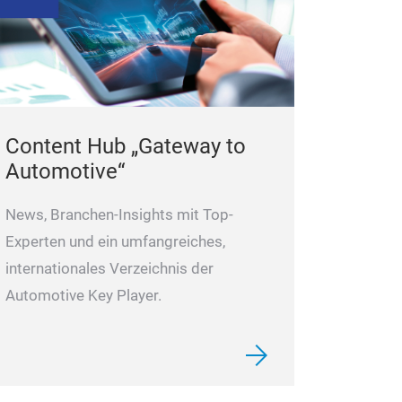
Qualität
Marke: JT oder 
Für den global
umfassen Südame
Russland, Nord
Content Hub „Gateway to
Australien, Süd
Automotive“
#Turbolader-Ers
#Einfachersatz
News, Branchen-Insights mit Top-
#Nachmarkt
Experten und ein umfangreiches,
internationales Verzeichnis der
Automotive Key Player.