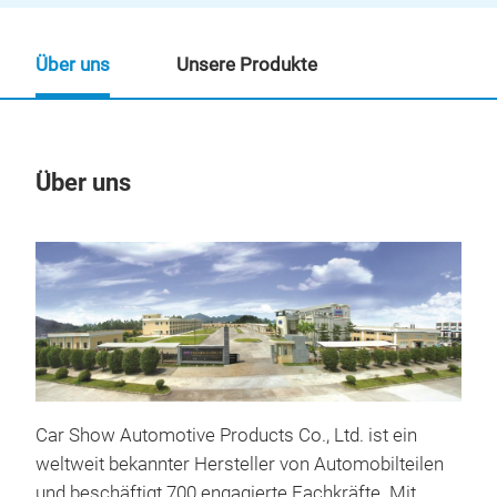
Über uns
Unsere Produkte
Über uns
Un
Car Show Automotive Products Co., Ltd. ist ein
weltweit bekannter Hersteller von Automobilteilen
und beschäftigt 700 engagierte Fachkräfte. Mit