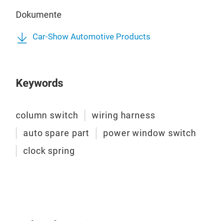
Dokumente
Car-Show Automotive Products
Zün
Zün
Keywords
column switch
wiring harness
auto spare part
power window switch
clock spring