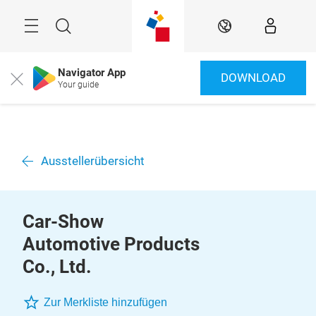
Überspringen
Menü
Suche
DE
Navigator App
DOWNLOAD
Close
Your guide
Ausstellerübersicht
Car-Show
Automotive Products
Co., Ltd.
Zur Merkliste hinzufügen