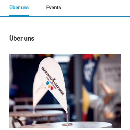
Über uns
Events
Über uns
Un
Präs
09:
08.
Vor
Fa
Der 
Beru
ein,