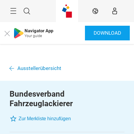
Überspringen
Menü
Suche
DE
Navigator App
DOWNLOAD
Close
Your guide
Ausstellerübersicht
Bundesverband
Fahrzeuglackierer
Zur Merkliste hinzufügen