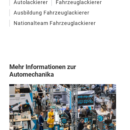
Autolackierer
Fahrzeuglackierer
ausp
mit
Ausbildung Fahrzeuglackierer
Präs
Nationalteam Fahrzeuglackierer
09:
12.
Vor
Fa
Der 
Mehr Informationen zur
Beru
Automechanika
ein,
könn
ausp
mit
Ente
10:
10.
De