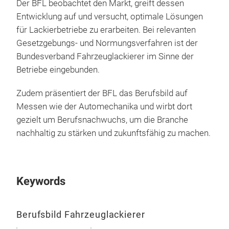
Vor
Der BFL beobachtet den Markt, greift dessen
Fa
Entwicklung auf und versucht, optimale Lösungen
für Lackierbetriebe zu erarbeiten. Bei relevanten
Der 
Gesetzgebungs- und Normungsverfahren ist der
Beru
Bundesverband Fahrzeuglackierer im Sinne der
ein,
Betriebe eingebunden.
könn
ausp
Zudem präsentiert der BFL das Berufsbild auf
mit
Messen wie der Automechanika und wirbt dort
Präs
gezielt um Berufsnachwuchs, um die Branche
09:
nachhaltig zu stärken und zukunftsfähig zu machen.
11.
Vor
Fa
Keywords
Der 
Beru
ein,
Berufsbild Fahrzeuglackierer
könn