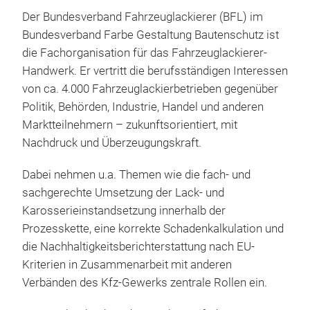
könn
Der Bundesverband Fahrzeuglackierer (BFL) im
ausp
Bundesverband Farbe Gestaltung Bautenschutz ist
mit
die Fachorganisation für das Fahrzeuglackierer-
Präs
Handwerk. Er vertritt die berufsständigen Interessen
09:
von ca. 4.000 Fahrzeuglackierbetrieben gegenüber
09.
Politik, Behörden, Industrie, Handel und anderen
Vor
Marktteilnehmern
– zukunftsorientiert, mit
Fa
Nachdruck und Überzeugungskraft.
Der 
Beru
Dabei nehmen u.a. Themen wie die fach- und
ein,
sachgerechte Umsetzung der Lack- und
könn
Karosserieinstandsetzung innerhalb der
ausp
Prozesskette, eine korrekte Schadenkalkulation und
mit
die Nachhaltigkeitsberichterstattung nach EU-
Präs
Kriterien in Zusammenarbeit mit anderen
09:
Verbänden des Kfz-Gewerks zentrale Rollen ein.
10.