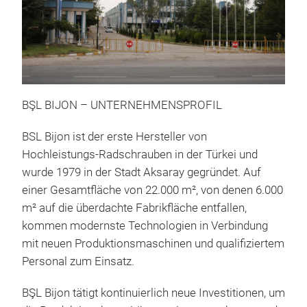
BŞL BIJON – UNTERNEHMENSPROFIL
Rad
BSL Bijon ist der erste Hersteller von
Rad
Hochleistungs-Radschrauben in der Türkei und
Erst
wurde 1979 in der Stadt Aksaray gegründet. Auf
einer Gesamtfläche von 22.000 m², von denen 6.000
m² auf die überdachte Fabrikfläche entfallen,
kommen modernste Technologien in Verbindung
mit neuen Produktionsmaschinen und qualifiziertem
Personal zum Einsatz.
BŞL Bijon tätigt kontinuierlich neue Investitionen, um