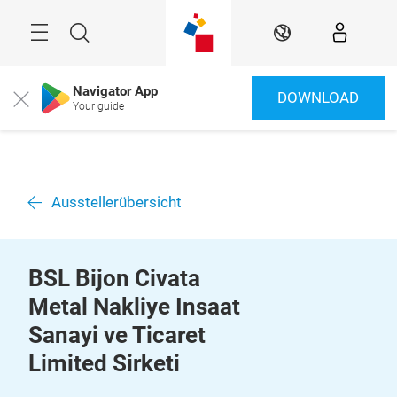
Überspringen
Menü
Suche
DE
Navigator App
DOWNLOAD
Close
Your guide
Ausstellerübersicht
BSL Bijon Civata
Metal Nakliye Insaat
Sanayi ve Ticaret
Limited Sirketi