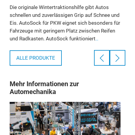
Die originale Wintertraktionshilfe gibt Autos
Die 
nd
schnellen und zuverlässigen Grip auf Schnee und
Outd
ür
Eis. AutoSock für PKW eignet sich besonders für
Gabe
Fahrzeuge mit geringem Platz zwischen Reifen
Trak
und Radkasten. AutoSock funktioniert
Ges
nn
hervorragend mit optionalen Reifen, selbst wenn
opti
ock
Schneeketten nicht empfohlen werden. AutoSock
Ober
ALLE PRODUKTE
für PKW und leichte Nutzfahrzeuge ist in
vor 
hr
verschiedenen Größen erhältlich und deckt mehr
von 
als 500 der gängigsten Reifendimensionen ab.
und 
Mehr Informationen zur
Automechanika