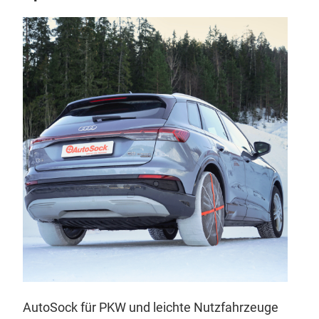
e
AutoSock für PKW und leichte Nutzfahrzeuge
Aut