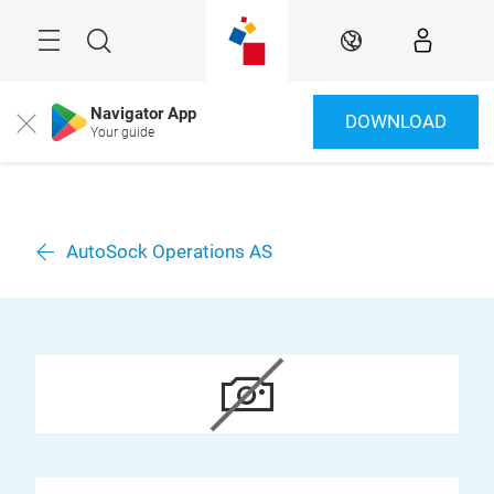
Überspringen
Menü
Suche
DE
Navigator App
DOWNLOAD
Close
Your guide
AutoSock Operations AS