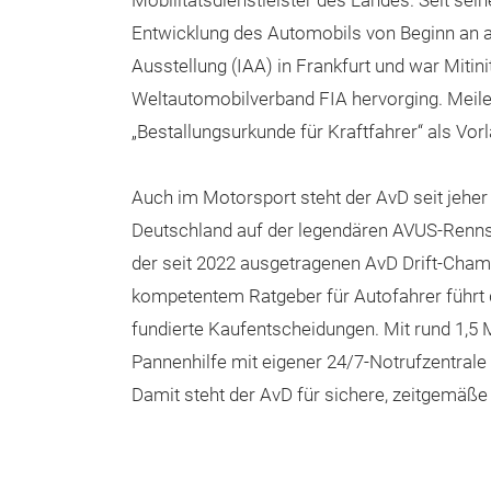
Mobilitätsdienstleister des Landes. Seit sei
Entwicklung des Automobils von Beginn an ak
Ausstellung (IAA) in Frankfurt und war Mitin
Weltautomobilverband FIA hervorging. Meilen
„Bestallungsurkunde für Kraftfahrer“ als Vor
Auch im Motorsport steht der AvD seit jehe
Deutschland auf der legendären AVUS-Rennst
der seit 2022 ausgetragenen AvD Drift-Cham
kompetentem Ratgeber für Autofahrer führt d
fundierte Kaufentscheidungen. Mit rund 1,5 
Pannenhilfe mit eigener 24/7-Notrufzentral
Damit steht der AvD für sichere, zeitgemäße 