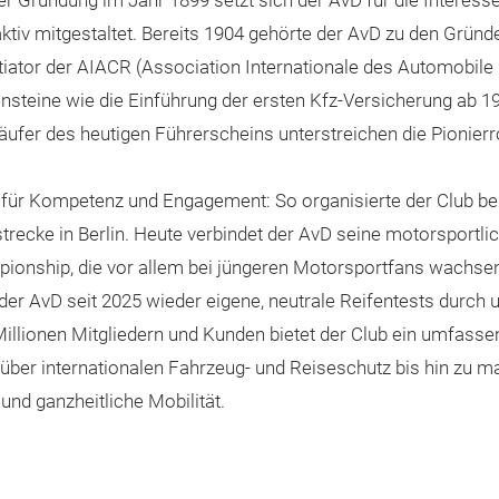
ner Gründung im Jahr 1899 setzt sich der AvD für die Interess
tiv mitgestaltet. Bereits 1904 gehörte der AvD zu den Gründe
itiator der AIACR (Association Internationale des Automobile
steine wie die Einführung der ersten Kfz-Versicherung ab 19
läufer des heutigen Führerscheins unterstreichen die Pionierr
r für Kompetenz und Engagement: So organisierte der Club be
recke in Berlin. Heute verbindet der AvD seine motorsportl
pionship, die vor allem bei jüngeren Motorsportfans wachsen
er AvD seit 2025 wieder eigene, neutrale Reifentests durch u
Millionen Mitgliedern und Kunden bietet der Club ein umfass
e über internationalen Fahrzeug- und Reiseschutz bis hin zu
und ganzheitliche Mobilität.