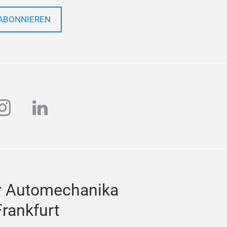
ABONNIEREN
ube
instagram
linkedin
r Automechanika
Frankfurt