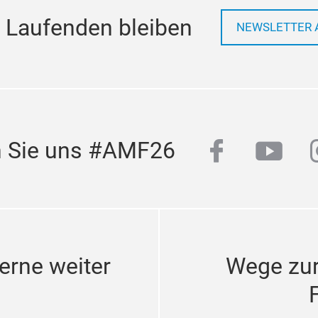
 Laufenden bleiben
NEWSLETTER 
facebook
yout
n Sie uns #AMF26
erne weiter
Wege zu