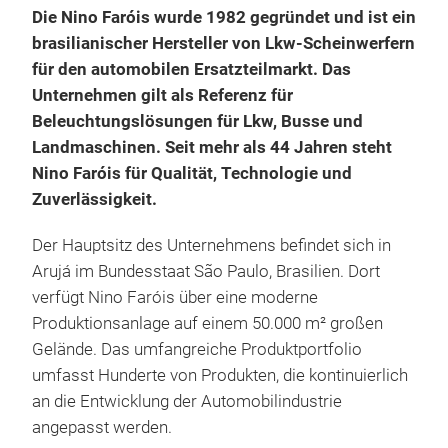
Die Nino Faróis wurde 1982 gegründet und ist ein
brasilianischer Hersteller von Lkw-Scheinwerfern
für den automobilen Ersatzteilmarkt. Das
Unternehmen gilt als Referenz für
Beleuchtungslösungen für Lkw, Busse und
Landmaschinen. Seit mehr als 44 Jahren steht
Nino Faróis für Qualität, Technologie und
15-
Zuverlässigkeit.
DEM
Der Hauptsitz des Unternehmens befindet sich in
Bele
Arujá im Bundesstaat São Paulo, Brasilien. Dort
erfo
verfügt Nino Faróis über eine moderne
effi
Produktionsanlage auf einem 50.000 m² großen
heut
Gelände. Das umfangreiche Produktportfolio
ein 
umfasst Hunderte von Produkten, die kontinuierlich
Tech
an die Entwicklung der Automobilindustrie
mit 
angepasst werden.
neu