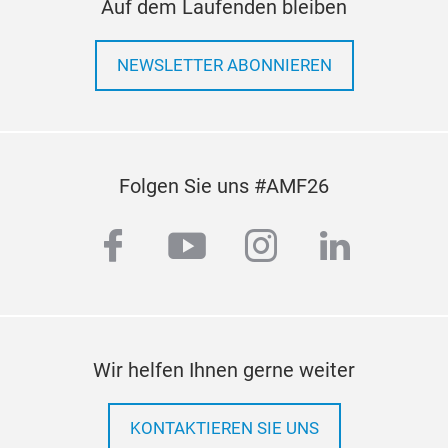
Auf dem Laufenden bleiben
F-2
AXO
NEWSLETTER ABONNIEREN
Bauj
Zus
/ 20
200
Folgen Sie uns #AMF26
facebook
youtube
instagram
linkedi
Wir helfen Ihnen gerne weiter
KONTAKTIEREN SIE UNS