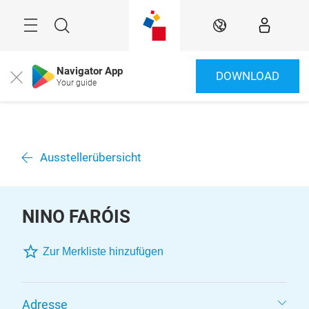
Überspringen
Menü
Suche
DE
Navigator App
DOWNLOAD
Close
Your guide
Ausstellerübersicht
NINO FARÓIS
Zur Merkliste hinzufügen
Adresse