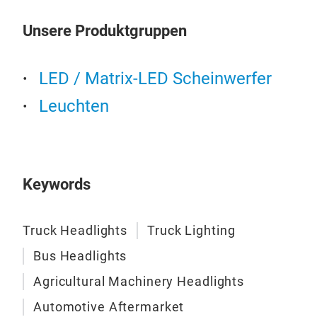
Das
Unsere Produktgruppen
F-4
LED / Matrix-LED Scheinwerfer
(Ne
Leuchten
Zus
F-4
F-44
OSR
Lins
Keywords
Mon
Scan
340
Truck Headlights
Truck Lighting
Bus Headlights
Agricultural Machinery Headlights
Automotive Aftermarket