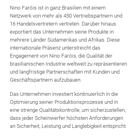
Ele
Nino Faróis ist in ganz Brasilien mit einem
Bau
Netzwerk von mehr als 450 Vertriebspartnern und
obe
16 Handelsvertretern vertreten. Darüber hinaus
Posi
exportiert das Unternehmen seine Produkte in
wurd
mehrere Länder Südamerikas und Afrikas. Diese
Gene
internationale Präsenz unterstreicht das
übe
Engagement von Nino Faróis, die Qualität der
Des
brasilianischen Industrie weltweit zu repräsentieren
bew
und langfristige Partnerschaften mit Kunden und
zuve
Geschäftspartnern aufzubauen.
dies
Port
Das Unternehmen investiert kontinuierlich in die
Nutz
Optimierung seiner Produktionsprozesse und in
für 
F-4
eine strenge Qualitätskontrolle, um sicherzustellen,
Zuku
Lin
dass jeder Scheinwerfer höchsten Anforderungen
inte
an Sicherheit, Leistung und Langlebigkeit entspricht.
F-4
die
Seri