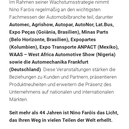
Aut
Im Rahmen seiner Wachstumsstrategie nimmt
Pro
Das
Nino Faróis regelmäßig an den wichtigsten
Ersa
Fachmessen der Automobilbranche teil, darunter
Kom
Automec, Agrishow, Autopar, AutoNor, Lat.Bus,
und
Expo Peças (Goiânia, Brasilien), Minas Parts
für 
(Belo Horizonte, Brasilien), Expopartes
Der 
(Kolumbien), Expo Transporte ANPACT (Mexiko),
Zusa
WAAS – West Africa Automotive Show (Nigeria)
hoc
sowie die Automechanika Frankfurt
Qual
(Deutschland)
. Diese Veranstaltungen stärken die
zuve
Beziehungen zu Kunden und Partnern, präsentieren
der 
Produktneuheiten und erweitern die Präsenz des
unte
Unternehmens auf nationalen und internationalen
Inno
Märkten.
kont
Bel
Seit mehr als 44 Jahren ist Nino Faróis das Licht,
mod
das Ihren Weg in vielen Teilen der Welt erhellt.
Nin