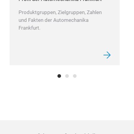
Glas
Man
Produktgruppen, Zielgruppen, Zahlen
Für
und Fakten der Automechanika
Ersa
Frankfurt.