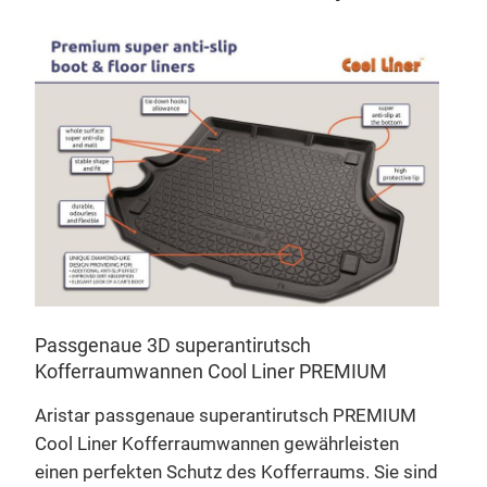
en
,
Passgenaue 3D superantirutsch
Kofferraumwannen Cool Liner PREMIUM
zu
Aristar passgenaue superantirutsch PREMIUM
t
Cool Liner Kofferraumwannen gewährleisten
einen perfekten Schutz des Kofferraums. Sie sind
n