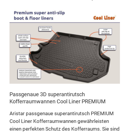
en
,
Passgenaue 3D superantirutsch
Kofferraumwannen Cool Liner PREMIUM
zu
Aristar passgenaue superantirutsch PREMIUM
t
Cool Liner Kofferraumwannen gewährleisten
einen perfekten Schutz des Kofferraums. Sie sind
n