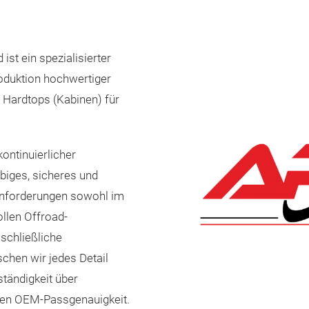
st ein spezialisierter
Produktion hochwertiger
Hardtops (Kabinen) für
ontinuierlicher
ebiges, sicheres und
 Anforderungen sowohl im
ollen Offroad-
schließliche
chen wir jedes Detail
tändigkeit über
sen OEM-Passgenauigkeit.