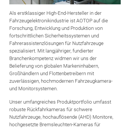
Als erstklassiger High-End-Hersteller in der
Fahrzeugelektronikindustrie ist AOTOP auf die
Forschung, Entwicklung und Produktion von
fortschrittlichen Sicherheitssystemen und
Fahrerassistenzlösungen für Nutzfahrzeuge
spezialisiert. Mit langjähriger, fundierter
Branchenkompetenz widmen wir uns der
UN 
Belieferung von globalen Markeninhabern,
Sys
Großhändlern und Flottenbetreibern mit
Nut
zuverlässigen, hochmodernen Fahrzeugkamera-
UN 
und Monitorsystemen.
(CMS
Kam
Unser umfangreiches Produktportfolio umfasst
repr
robuste Rückfahrkameras für schwere
für 
Nutzfahrzeuge, hochauflösende (AHD) Monitore,
hoch
hochgesetzte Bremsleuchten-Kameras für
Gla