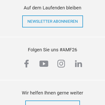
10.
Kabe
Auf dem Laufenden bleiben
Ein
wich
OEM
kom
NEWSLETTER ABONNIEREN
Flot
vere
• Ko
Erke
Zie
Folgen Sie uns #AMF26
Bild
des
facebook
youtube
instagram
linkedi
Kab
• Ed
Fuß
dyn
War
Wir helfen Ihnen gerne weiter
Fahr
• Ex