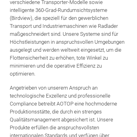
verschiedene Transporter-Modelle sowie
Tran
intelligente 360-Grad-Rundumsichtsysteme
ulti
(Birdview), die speziell für den gewerblichen
Zul
Transport und Industriemaschinen wie Radlader
Unte
maßgeschneidert sind. Unsere Systeme sind für
das 
Höchstleistungen in anspruchsvollen Umgebungen
Bran
ausgelegt und werden weltweit eingesetzt, um die
Mär
Flottensicherheit zu erhöhen, tote Winkel zu
• UN
minimieren und die operative Effizienz zu
(Sic
optimieren.
• UN
(Sic
Angetrieben von unserem Anspruch an
• UN
technologische Exzellenz und professionelle
vol
Compliance betreibt AOTOP eine hochmoderne
Hig
Produktionsstätte, die durch ein strenges
• Ba
Qualitätsmanagement abgesichert ist. Unsere
mit 
Produkte erfüllen die anspruchsvollsten
All
Fun
internationalen Standards und verfügen über