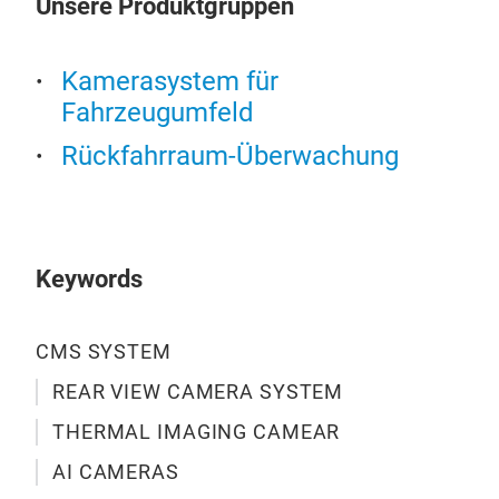
Unsere Produktgruppen
mode
hoc
Kamerasystem für
ein
mult
Fahrzeugumfeld
• Al
Rückfahrraum-Überwachung
Fahr
abso
Rege
Sta
Keywords
• In
flex
Wär
CMS SYSTEM
dem
REAR VIEW CAMERA SYSTEM
pote
• Mi
THERMAL IMAGING CAMEAR
höc
AI CAMERAS
stau