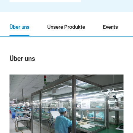
Über uns
Unsere Produkte
Events
Über uns
Un
M