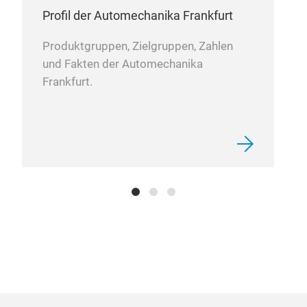
und 
Profil der Automechanika Frankfurt
Ris
War
Produktgruppen, Zielgruppen, Zahlen
• Fl
und Fakten der Automechanika
die 
Frankfurt.
lück
• Le
DVR
Kanä
GB.
• Pr
Upg
Klar
mit
Feed
• K
Die 
OEM
AOTO
Sof
Bus
abge
elim
Ind
eine