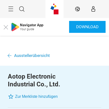
Überspringen
Menü
Suche
DE
Navigator App
DOWNLOAD
Close
Your guide
Ausstellerübersicht
Aotop Electronic
Industrial Co., Ltd.
Zur Merkliste hinzufügen