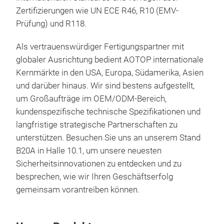
Wär
• R
Zertifizierungen wie UN ECE R46, R10 (EMV-
mini
Prüfung) und R118.
Das 
erst
Wär
Inn
Als vertrauenswürdiger Fertigungspartner mit
Auto
• M
globaler Ausrichtung bedient AOTOP internationale
Gene
Bild
Kernmärkte in den USA, Europa, Südamerika, Asien
Nutz
inte
und darüber hinaus. Wir sind bestens aufgestellt,
bei 
fort
um Großaufträge im OEM/ODM-Bereich,
Wett
(ko
kundenspezifische technische Spezifikationen und
Inte
• Ei
langfristige strategische Partnerschaften zu
Wär
naht
unterstützen. Besuchen Sie uns an unserem Stand
opt
zu H
B20A in Halle 10.1, um unsere neuesten
kom
Bes
Sicherheitsinnovationen zu entdecken und zu
Ber
um L
besprechen, wie wir Ihren Geschäftserfolg
Lage
Tec
gemeinsam vorantreiben können.
Kam
str
Vor
bes
• Du