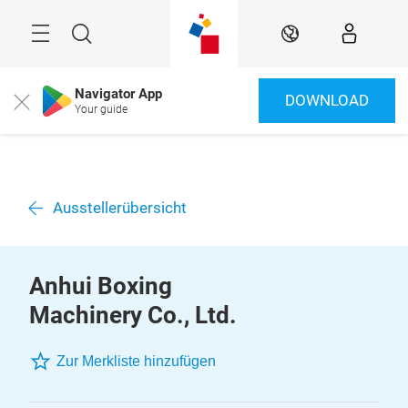
Überspringen
Menü
Suche
DE
Navigator App
DOWNLOAD
Close
Your guide
Ausstellerübersicht
Anhui Boxing
Machinery Co., Ltd.
Zur Merkliste hinzufügen