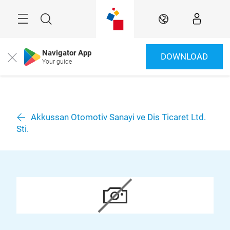
Überspringen
Menü
Suche
DE
Navigator App
DOWNLOAD
Close
Your guide
Akkussan Otomotiv Sanayi ve Dis Ticaret Ltd.
Sti.