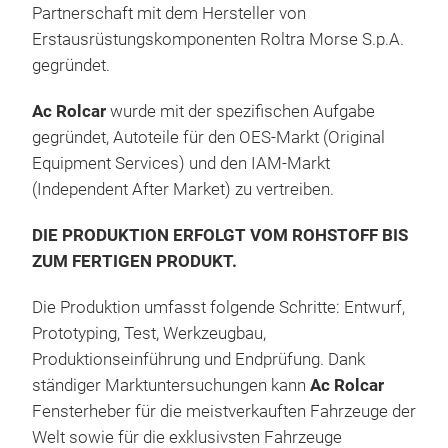
Partnerschaft mit dem Hersteller von
ein
Erstausrüstungskomponenten Roltra Morse S.p.A.
sind
gegründet.
Rolc
Fran
Ac Rolcar
wurde mit der spezifischen Aufgabe
ans
Anp
gegründet, Autoteile für den OES-Markt (Original
beso
Equipment Services) und den IAM-Markt
Benz
Bei
(Independent After Market) zu vertreiben.
Hers
Rolc
enth
elek
DIE PRODUKTION ERFOLGT VOM ROHSTOFF BIS
Nut
mit
ZUM FERTIGEN PRODUKT.
Las
dav
sind
sich
Die Produktion umfasst folgende Schritte: Entwurf,
unte
Ac R
Prototyping, Test, Werkzeugbau,
Fens
Wah
Produktionseinführung und Endprüfung. Dank
zum
anp
ständiger Marktuntersuchungen kann
Ac Rolcar
Sche
entw
Fensterheber für die meistverkauften Fahrzeuge der
Wind
Leb
Welt sowie für die exklusivsten Fahrzeuge