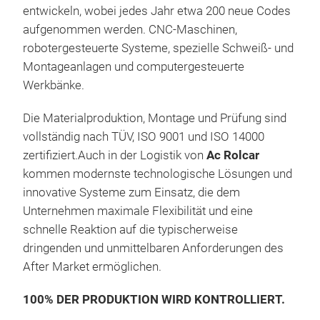
Typ
Bew
entwickeln, wobei jedes Jahr etwa 200 neue Codes
Fahr
aufgenommen werden. CNC-Maschinen,
Rol
robotergesteuerte Systeme, spezielle Schweiß- und
DAF
Anal
Montageanlagen und computergesteuerte
VOL
nach
Werkbänke.
01.
simulie
Die Materialproduktion, Montage und Prüfung sind
Unt
vollständig nach TÜV, ISO 9001 und ISO 14000
Mate
Fens
zertifiziert.Auch in der Logistik von
Ac Rolcar
werd
Ori
kommen modernste technologische Lösungen und
abso
innovative Systeme zum Einsatz, die dem
Mit 
der 
Unternehmen maximale Flexibilität und eine
sei
den
schnelle Reaktion auf die typischerweise
Ac R
Steu
dringenden und unmittelbaren Anforderungen des
ähn
sind
After Market ermöglichen.
Stan
Von
stet
mit
100% DER PRODUKTION WIRD KONTROLLIERT.
Rolc
wie 