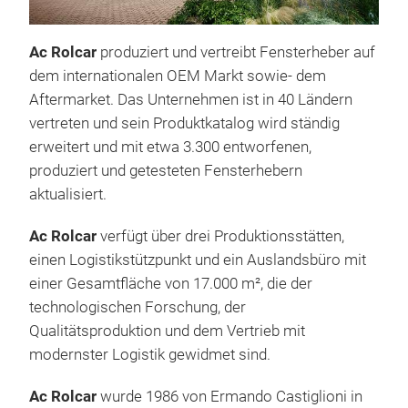
Ac Rolcar
produziert und vertreibt Fensterheber auf
Fen
dem internationalen OEM Markt sowie- dem
Um 
Aftermarket. Das Unternehmen ist in 40 Ländern
mög
vertreten und sein Produktkatalog wird ständig
Fens
erweitert und mit etwa 3.300 entworfenen,
vor
produziert und getesteten Fensterhebern
der 
aktualisiert.
Last
Ac Rolcar
verfügt über drei Produktionsstätten,
Rolc
einen Logistikstützpunkt und ein Auslandsbüro mit
den 
einer Gesamtfläche von 17.000 m², die der
Kata
technologischen Forschung, der
biet
Qualitätsproduktion und dem Vertrieb mit
Las
modernster Logistik gewidmet sind.
Last
Rolc
Ac Rolcar
wurde 1986 von Ermando Castiglioni in
die 