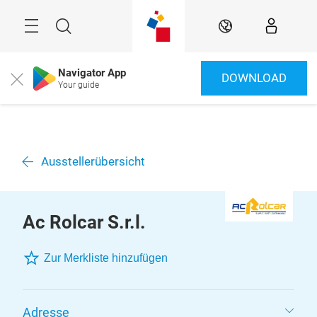
Überspringen
Menü
Suche
DE
Navigator App
DOWNLOAD
Close
Your guide
Ausstellerübersicht
Ac Rolcar S.r.l.
Zur Merkliste hinzufügen
Adresse