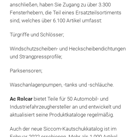
führ
anschließen, haben Sie Zugang zu über 3.300
um die Sich
Fensterhebern, die Teil eines Ersatzteilsortiments
gewä
sind, welches über 6.100 Artikel umfasst:
inno
gesu
Türgriffe und Schlösser;
Ausl
Windschutzscheiben- und Heckscheibendichtungen
Spez
und Strangpressprofile;
Kund
Anle
Parksensoren;
40 L
Unte
Waschanlagenpumpen, -tanks und -schläuche.
6.10
Ac Rolcar
bietet Teile für 50 Automobil- und
Industriefahrzeughersteller an und entwickelt und
aktualisiert seine Produktkataloge regelmäßig.
Auch der neue Siccom-Kautschukkatalog ist im
Februar 2022 erschienen. Mehr als 1.000 Artikel