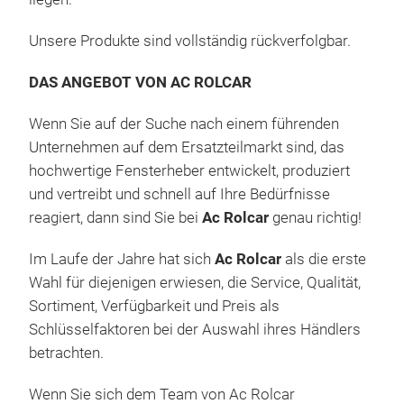
Fens
Sch
schn
kom
Unsere Produkte sind vollständig rückverfolgbar.
Rolc
Logi
DAS ANGEBOT VON AC ROLCAR
PEU
typi
FEN
Wenn Sie auf der Suche nach einem führenden
und 
Unternehmen auf dem Ersatzteilmarkt sind, das
Afte
hochwertige Fensterheber entwickelt, produziert
mehr
und vertreibt und schnell auf Ihre Bedürfnisse
sind
reagiert, dann sind Sie bei
Ac Rolcar
genau richtig!
im L
(die
Im Laufe der Jahre hat sich
Ac Rolcar
als die erste
abhä
Wahl für diejenigen erwiesen, die Service, Qualität,
ganz
Sortiment, Verfügbarkeit und Preis als
Schlüsselfaktoren bei der Auswahl ihres Händlers
Ac 
betrachten.
War
Wenn Sie sich dem Team von Ac Rolcar