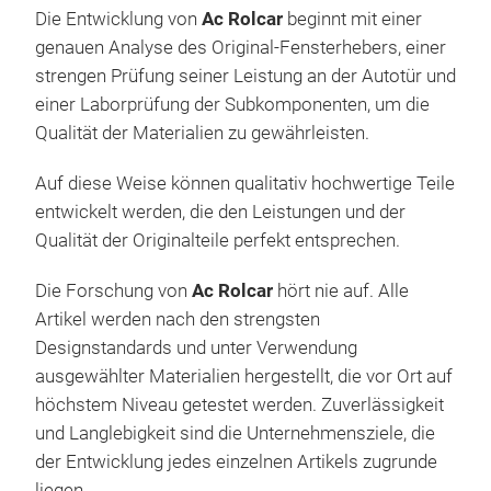
der 
Fens
Die Entwicklung von
Ac Rolcar
beginnt mit einer
ein 
card
genauen Analyse des Original-Fensterhebers, einer
der 
könn
strengen Prüfung seiner Leistung an der Autotür und
im B
Funk
einer Laborprüfung der Subkomponenten, um die
umfa
dies
Qualität der Materialien zu gewährleisten.
lang
von
hers
Ori
Auf diese Weise können qualitativ hochwertige Teile
einf
Verb
entwickelt werden, die den Leistungen und der
ein
unab
Qualität der Originalteile perfekt entsprechen.
Mon
wer
Gru
Die Forschung von
Ac Rolcar
hört nie auf. Alle
gewi
Artikel werden nach den strengsten
Wenn
Seit
Designstandards und unter Verwendung
die
TOY
sein
ausgewählter Materialien hergestellt, die vor Ort auf
ober
FEN
Kata
höchstem Niveau getestet werden. Zuverlässigkeit
in w
Türg
und Langlebigkeit sind die Unternehmensziele, die
Mon
Fens
der Entwicklung jedes einzelnen Artikels zugrunde
betr
Fahr
liegen.