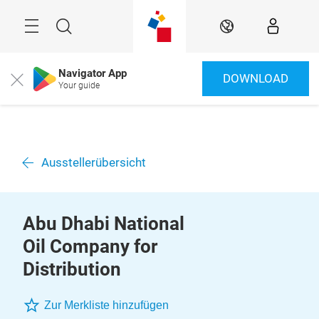
Überspringen
Menü
Suche
DE
Navigator App
DOWNLOAD
Close
Your guide
Ausstellerübersicht
Abu Dhabi National
Oil Company for
Distribution
Zur Merkliste hinzufügen