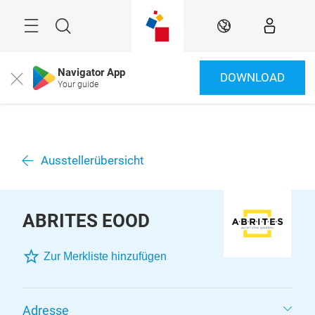
Überspringen
Menü
Suche
DE
Navigator App
DOWNLOAD
Close
Your guide
Ausstellerübersicht
ABRITES EOOD
Zur Merkliste hinzufügen
Adresse