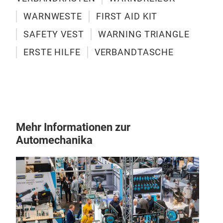
WARNWESTE
FIRST AID KIT
SAFETY VEST
WARNING TRIANGLE
ERSTE HILFE
VERBANDTASCHE
Ver
Ver
Mehr Informationen zur
Kuns
Automechanika
131