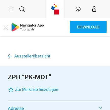
Überspringen
Menü
Suche
DE
Navigator App
DOWNLOAD
Close
Your guide
Ausstellerübersicht
ZPH “PK-MOT”
Zur Merkliste hinzufügen
Adresse