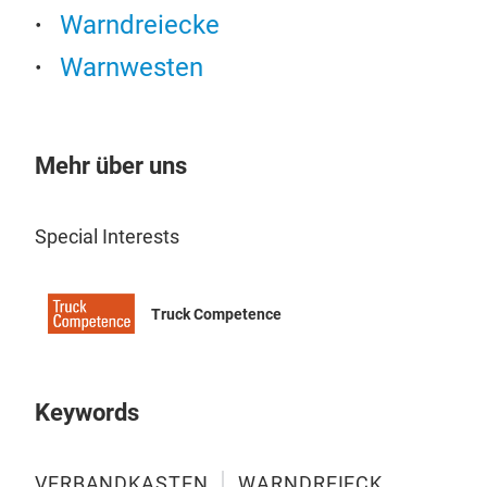
Warndreiecke
Ers
Warnwesten
(45
Ers
(45
Mehr über uns
War
Warn
mit 
Special Interests
War
Truck Competence
Keywords
VERBANDKASTEN
WARNDREIECK