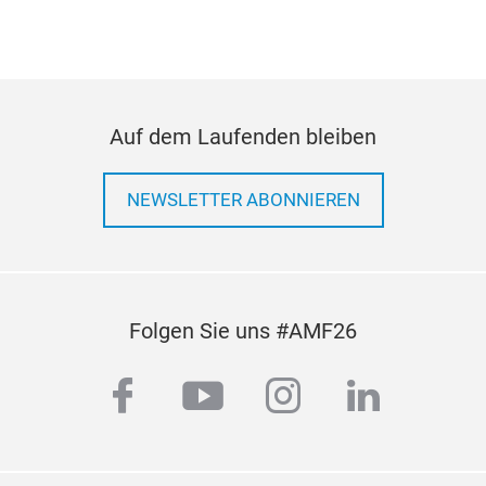
Auf dem Laufenden bleiben
War
NEWSLETTER ABONNIEREN
War
Folgen Sie uns #AMF26
facebook
youtube
instagram
linkedi