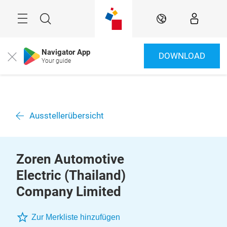
Überspringen
Menü
Suche
DE
Navigator App
DOWNLOAD
Close
Your guide
Ausstellerübersicht
Zoren Automotive
Electric (Thailand)
Company Limited
Zur Merkliste hinzufügen