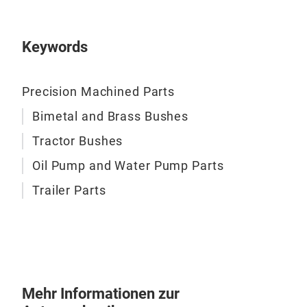
Keywords
Precision Machined Parts
Ers
Bimetal and Brass Bushes
Ziel
Tractor Bushes
Was
Oil Pump and Water Pump Parts
Trailer Parts
Ölp
Ölp
Wel
Über
Bol
Hül
Mehr Informationen zur