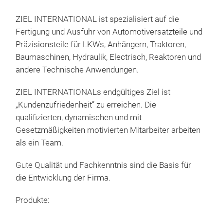
ZIEL INTERNATIONAL ist spezialisiert auf die
Fertigung und Ausfuhr von Automotiversatzteile und
Präzisionsteile für LKWs, Anhängern, Traktoren,
Baumaschinen, Hydraulik, Electrisch, Reaktoren und
andere Technische Anwendungen.
ZIEL INTERNATIONALs endgültiges Ziel ist
„Kundenzufriedenheit” zu erreichen. Die
Prä
qualifizierten, dynamischen und mit
Teil
Gesetzmäßigkeiten motivierten Mitarbeiter arbeiten
Ziel
als ein Team.
Kund
Gute Qualität und Fachkenntnis sind die Basis für
Fähi
die Entwicklung der Firma.
CNC
VMC
Produkte:
Fei
Präz