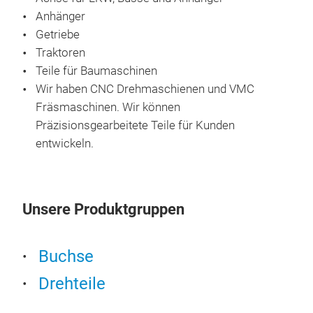
Anhänger
Ziel
Getriebe
Bro
Traktoren
Mes
Teile für Baumaschinen
Härt
Wir haben CNC Drehmaschienen und VMC
Bim
Fräsmaschinen. Wir können
Bim
Präzisionsgearbeitete
Teile für Kunden
Bim
entwickeln.
Bim
Bime
Bim
Mes
Unsere Produktgruppen
Mes
Mes
Buchse
Mes
Mes
Drehteile