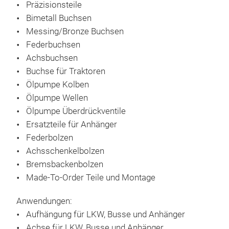
Präzisionsteile
Räu
Bimetall Buchsen
Pre
Messing/Bronze Buchsen
Federbuchsen
Achsbuchsen
Buchse für Traktoren
Ölpumpe Kolben
Ölpumpe Wellen
Ölpumpe Überdrückventile
Ersatzteile für Anhänger
Federbolzen
Achsschenkelbolzen
Bremsbackenbolzen
Made-To-Order Teile und Montage
Anwendungen:
Buc
Aufhängung für LKW, Busse und Anhänger
Buc
Achse für LKW, Busse und Anhänger