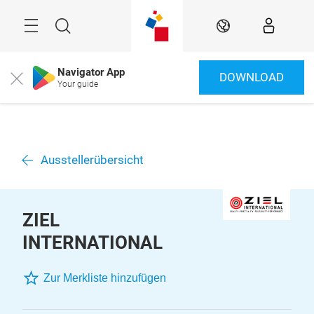
Überspringen
Menü
Suche
DE
Navigator App
DOWNLOAD
Close
Your guide
Ausstellerübersicht
ZIEL
INTERNATIONAL
Zur Merkliste hinzufügen