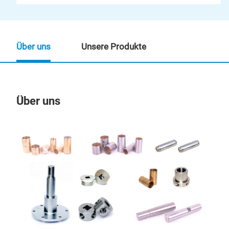
Über uns
Unsere Produkte
Über uns
Un