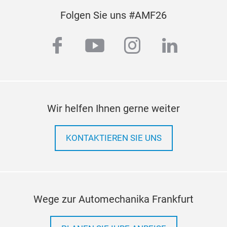
Folgen Sie uns #AMF26
Bol
facebook
youtube
instagram
linkedi
Ziel
Kund
Ach
Fed
Bre
Wir helfen Ihnen gerne weiter
Cali
Öl-
KONTAKTIEREN SIE UNS
Bol
Wege zur Automechanika Frankfurt