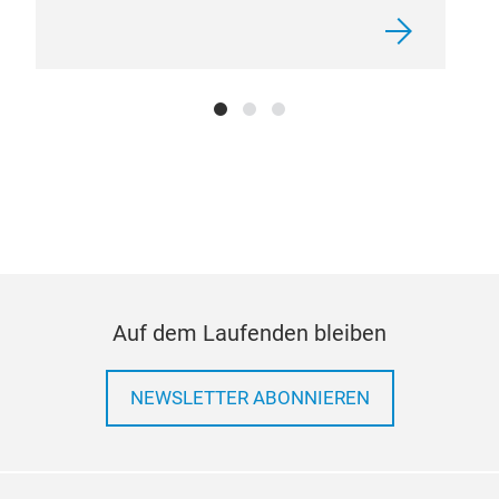
Bol
Rol
Buc
Anh
Kun
Auf dem Laufenden bleiben
NEWSLETTER ABONNIEREN