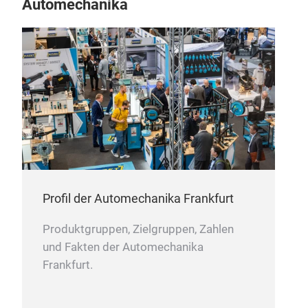
Automechanika
Profil der Automechanika Frankfurt
Ersa
Produktgruppen, Zielgruppen, Zahlen
und Fakten der Automechanika
Ziel
Frankfurt.
gem
Roll