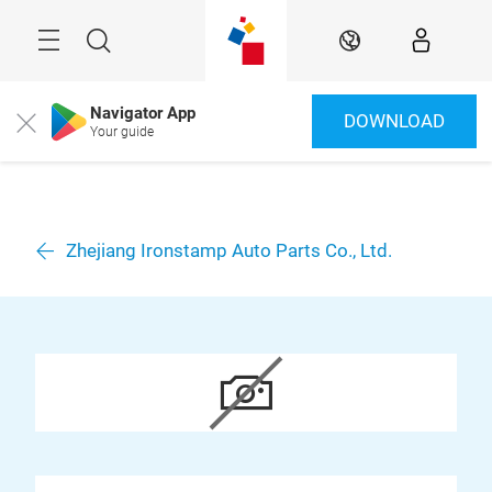
Überspringen
Menü
Suche
DE
Navigator App
DOWNLOAD
Close
Your guide
Zhejiang Ironstamp Auto Parts Co., Ltd.