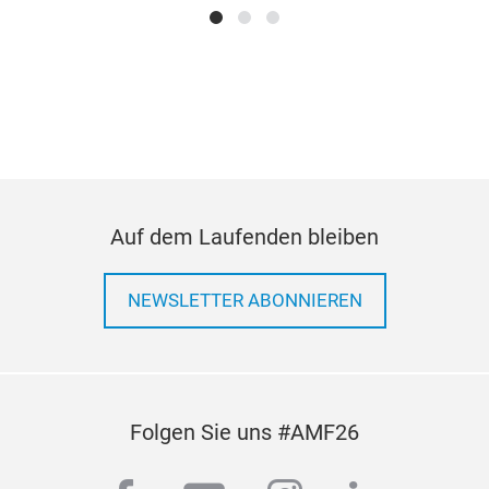
Werks
zeich
Auf dem Laufenden bleiben
NEWSLETTER ABONNIEREN
Mot
Folgen Sie uns #AMF26
Diese
hervo