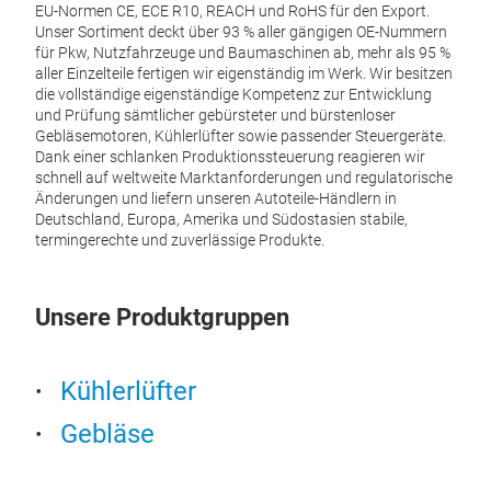
EU-Normen CE, ECE R10, REACH und RoHS für den Export.
Unser Sortiment deckt über 93 % aller gängigen OE-Nummern
für Pkw, Nutzfahrzeuge und Baumaschinen ab, mehr als 95 %
aller Einzelteile fertigen wir eigenständig im Werk. Wir besitzen
die vollständige eigenständige Kompetenz zur Entwicklung
und Prüfung sämtlicher gebürsteter und bürstenloser
Gebläsemotoren, Kühlerlüfter sowie passender Steuergeräte.
Dank einer schlanken Produktionssteuerung reagieren wir
schnell auf weltweite Marktanforderungen und regulatorische
Änderungen und liefern unseren Autoteile-Händlern in
Deutschland, Europa, Amerika und Südostasien stabile,
termingerechte und zuverlässige Produkte.
bür
Unse
Unsere Produktgruppen
bürs
Lebe
ener
und W
Kühlerlüfter
voll
breit
Gebläse
M