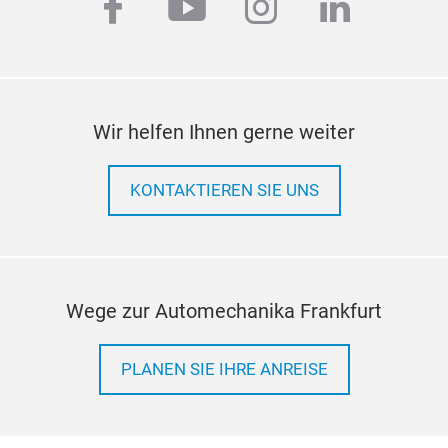
facebook
youtube
instagram
linkedi
geri
zuver
Leist
Hoch
arbei
hohe
sich 
Wir helfen Ihnen gerne weiter
wass
und K
Fahr
KONTAKTIEREN SIE UNS
auf L
Kraf
Werte
auszu
Ausfa
Wege zur Automechanika Frankfurt
PLANEN SIE IHRE ANREISE