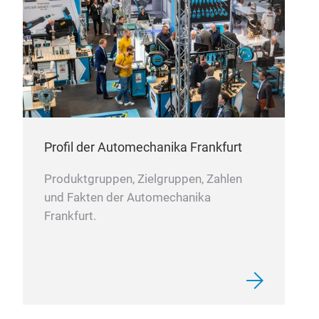
Profil der Automechanika Frankfurt
Ste
Produktgruppen, Zielgruppen, Zahlen
und Fakten der Automechanika
Diese
Temp
Frankfurt.
stabi
Reakt
hoch
Dicht
und s
Eins
M
länge