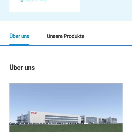
Über uns
Unsere Produkte
Über uns
Un
M