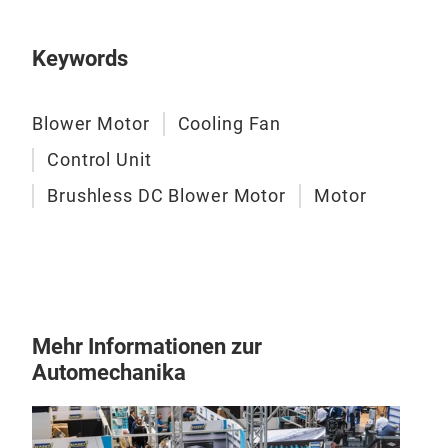
Keywords
Blower Motor
Cooling Fan
Control Unit
Brushless DC Blower Motor
Motor
Geb
Dies
Bauw
gerä
Lang
Mehr Informationen zur
feuc
Automechanika
and-
eine 
unun
M
sorg
ausge