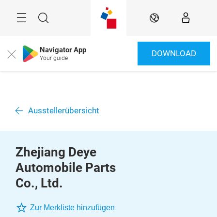
Überspringen
Menü
Suche
DE
Navigator App
DOWNLOAD
Close
Your guide
Ausstellerübersicht
Zhejiang Deye
Automobile Parts
Co., Ltd.
Zur Merkliste hinzufügen