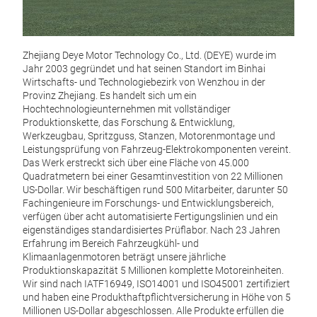
Zhejiang Deye Motor Technology Co., Ltd. (DEYE) wurde im
Jahr 2003 gegründet und hat seinen Standort im Binhai
Wirtschafts- und Technologiebezirk von Wenzhou in der
Kühl
Provinz Zhejiang. Es handelt sich um ein
Hochtechnologieunternehmen mit vollständiger
Dies
Produktionskette, das Forschung & Entwicklung,
mit g
Werkzeugbau, Spritzguss, Stanzen, Motorenmontage und
und 
Leistungsprüfung von Fahrzeug-Elektrokomponenten vereint.
Moto
Das Werk erstreckt sich über eine Fläche von 45.000
effi
Quadratmetern bei einer Gesamtinvestition von 22 Millionen
und z
US-Dollar. Wir beschäftigen rund 500 Mitarbeiter, darunter 50
stun
Fachingenieure im Forschungs- und Entwicklungsbereich,
M
verfügen über acht automatisierte Fertigungslinien und ein
eigenständiges standardisiertes Prüflabor. Nach 23 Jahren
Erfahrung im Bereich Fahrzeugkühl- und
Klimaanlagenmotoren beträgt unsere jährliche
Produktionskapazität 5 Millionen komplette Motoreinheiten.
Wir sind nach IATF16949, ISO14001 und ISO45001 zertifiziert
und haben eine Produkthaftpflichtversicherung in Höhe von 5
Millionen US-Dollar abgeschlossen. Alle Produkte erfüllen die