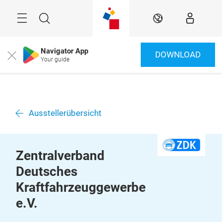
Überspringen
Menü
Suche
DE
Navigator App
DOWNLOAD
Close
Your guide
Ausstellerübersicht
Zentralverband
Deutsches
Kraftfahrzeuggewerbe
e.V.