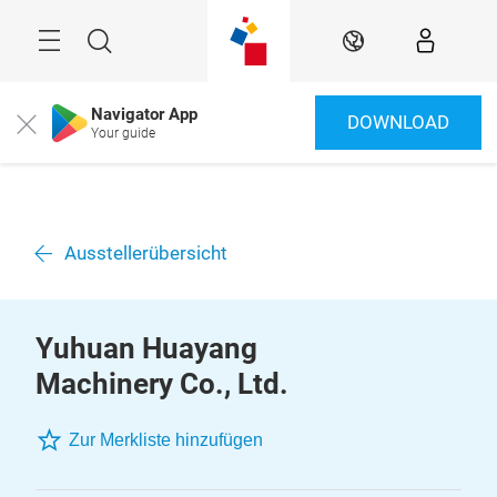
Überspringen
Menü
Suche
DE
Navigator App
DOWNLOAD
Close
Your guide
Ausstellerübersicht
Yuhuan Huayang
Machinery Co., Ltd.
Zur Merkliste hinzufügen