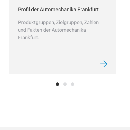
Haup
Profil der Automechanika Frankfurt
Küh
Produktgruppen, Zielgruppen, Zahlen
und Fakten der Automechanika
Huay
Ein
Frankfurt.
Stei
Pre
Leis
JHY 
Hoch
den 
Prod
Nive
sowi
brei
Mot
Zünd