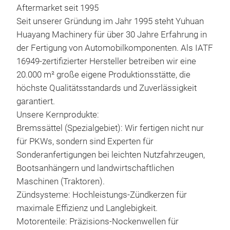
Aftermarket seit 1995
Seit unserer Gründung im Jahr 1995 steht Yuhuan
Huayang Machinery für über 30 Jahre Erfahrung in
der Fertigung von Automobilkomponenten. Als IATF
16949-zertifizierter Hersteller betreiben wir eine
Ele
20.000 m² große eigene Produktionsstätte, die
Elek
höchste Qualitätsstandards und Zuverlässigkeit
Posi
garantiert.
näch
Unsere Kernprodukte:
Bremssättel (Spezialgebiet): Wir fertigen nicht nur
Besc
für PKWs, sondern sind Experten für
(EPB
Sonderanfertigungen bei leichten Nutzfahrzeugen,
Brem
Bootsanhängern und landwirtschaftlichen
Inte
Maschinen (Traktoren).
hoc
Zündsysteme: Hochleistungs-Zündkerzen für
sofo
maximale Effizienz und Langlebigkeit.
gewä
Motorenteile: Präzisions-Nockenwellen für