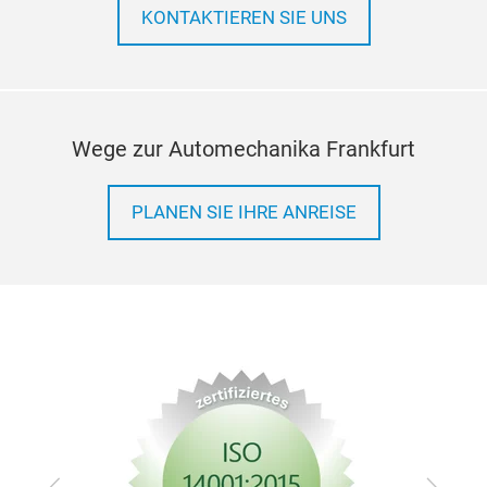
den 
KONTAKTIEREN SIE UNS
Prod
Nive
sowi
brei
Wege zur Automechanika Frankfurt
Mot
Zünd
glob
PLANEN SIE IHRE ANREISE
Qual
Opti
Herv
Han
Bes
ges
Zurück
Vor
Kom