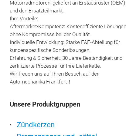
eine
Motorradmotoren, geliefert an Erstausrüster (OEM)
gara
und den Ersatzteilmarkt.
Dank
Ihre Vorteile:
uns
Aftermarket-Kompetenz: Kosteneffiziente Lösungen
vibr
ohne Kompromisse bei der Qualität.
Anf
Individuelle Entwicklung: Starke F&E-Abteilung für
ents
kundenspezifische Sonderlösungen.
Erfahrung & Sicherheit: 30 Jahre Beständigkeit und
Hau
zertifizierte Prozesse für Ihre Lieferkette.
Ger
Wir freuen uns auf Ihren Besuch auf der
Automechanika Frankfurt！
Huay
Hin
Moto
Unsere Produktgruppen
Hin
Posi
Zündkerzen
tägl