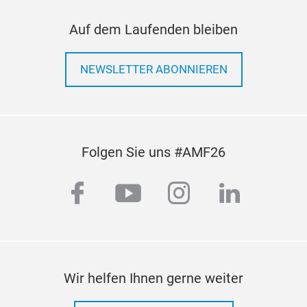
glob
Auf dem Laufenden bleiben
Qual
NEWSLETTER ABONNIEREN
Opti
Herv
Han
Folgen Sie uns #AMF26
Bes
ges
facebook
youtube
instagram
linkedi
Kom
Dop
Vert
Pre
Leis
JHY 
Wir helfen Ihnen gerne weiter
Hoch