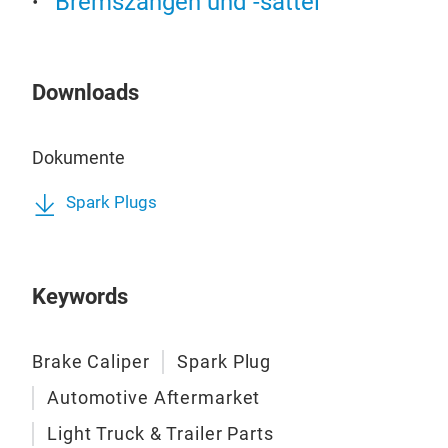
Bremszangen und -sättel
Besc
für 
Wir
Downloads
hit
ans
stan
Dokumente
Stun
Korr
Spark Plugs
gehä
Brem
the
Keywords
glei
biet
Afte
Brake Caliper
Spark Plug
4-K
Automotive Aftermarket
Hau
Druc
4-K
Light Truck & Trailer Parts