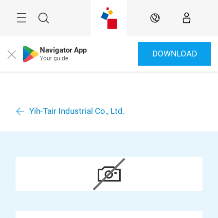
Überspringen
Menü
Suche
DE
Navigator App
DOWNLOAD
Close
Your guide
Yih-Tair Industrial Co., Ltd.