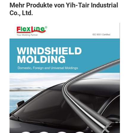
Mehr Produkte von Yih-Tair Industrial
Co., Ltd.
h,
Bod
ty
Flex
prof