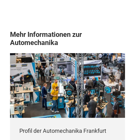
trag
Maxi
Fla
Mehr Informationen zur
Max
Automechanika
Entw
Sep
spez
Hohe
Sch
Zus
und
Maxi
Profil der Automechanika Frankfurt