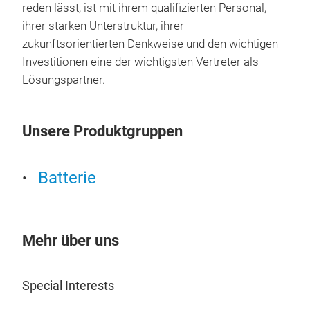
reden lӓsst, ist mit ihrem qualifizierten Personal,
ihrer starken Unterstruktur, ihrer
zukunftsorientierten Denkweise und den wichtigen
Investitionen eine der wichtigsten Vertreter als
Lösungspartner.
Unsere Produktgruppen
Batterie
TAX
Sind
Mehr über uns
tӓgl
entw
Special Interests