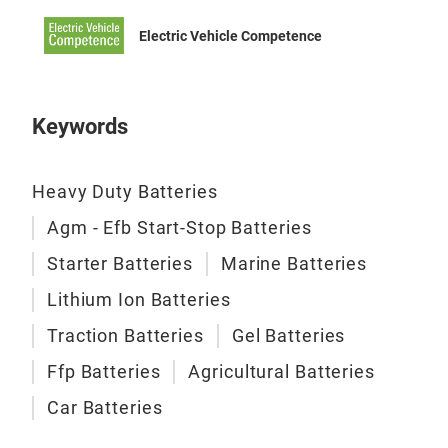
Plat
Electric Vehicle Competence
Koro
Sep
spez
Keywords
Lan
int
Höc
Heavy Duty Batteries
der 
Agm - Efb Start-Stop Batteries
Starter Batteries
Marine Batteries
Lithium Ion Batteries
Traction Batteries
Gel Batteries
MAR
Ffp Batteries
Agricultural Batteries
Die 
Car Batteries
bei 
herg