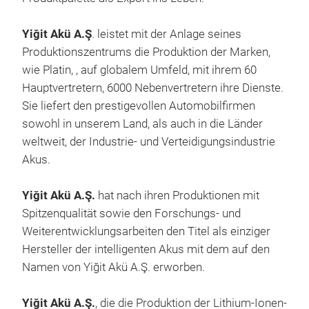
High
Dura
Yiğit Akü A.Ş
. leistet mit der Anlage seines
stro
Produktionszentrums die Produktion der Marken,
wie Platin, , auf globalem Umfeld, mit ihrem 60
Hauptvertretern, 6000 Nebenvertretern ihre Dienste.
Sie liefert den prestigevollen Automobilfirmen
sowohl in unserem Land, als auch in die Lӓnder
weltweit, der Industrie- und Verteidigungsindustrie
Akus.
AUT
Yiğit Akü A.Ş.
hat nach ihren Produktionen mit
Pass
Spitzenqualitӓt sowie den Forschungs- und
auto
Weiterentwicklungsarbeiten den Titel als einziger
adv
Hersteller der intelligenten Akus mit dem auf den
thei
Namen von Yiğit Akü A.Ş. erworben.
Ca-
Yiğit Akü A.Ş.
, die die Produktion der Lithium-Ionen-
High