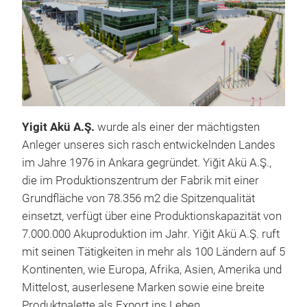
Yigit Akü A.Ş.
wurde als einer der mӓchtigsten
STA
Anleger unseres sich rasch entwickelnden Landes
The st
im Jahre 1976 in Ankara gegründet. Yiğit Akü A.Ş.,
off 
die im Produktionszentrum der Fabrik mit einer
and then, restarts the engine only when the
Grundflӓche von 78.356 m2 die Spitzenqualitӓt
acce
einsetzt, verfügt über eine Produktionskapazitӓt von
time, the comfort and safety equipm
7.000.000 Akuproduktion im Jahr. Yiğit Akü A.Ş. ruft
vehi
Spec
mit seinen Tӓtigkeiten in mehr als 100 Lӓndern auf 5
vehicles ensure that 
Mini
Kontinenten, wie Europa, Afrika, Asien, Amerika und
vehi
allo
Mittelost, auserlesene Marken sowie eine breite
Uniq
Produktpalette als Export ins Leben.