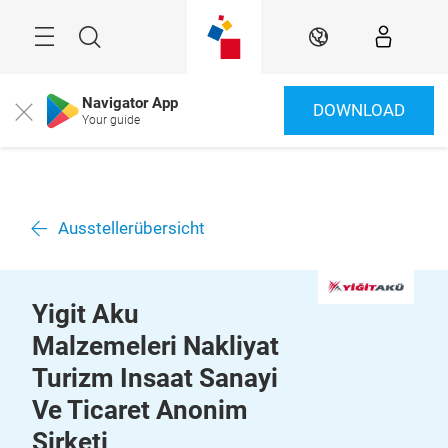
Überspringen
Menü
Suche
DE
Navigator App
DOWNLOAD
Close
Your guide
Ausstellerübersicht
Yigit Aku
Malzemeleri Nakliyat
Turizm Insaat Sanayi
Ve Ticaret Anonim
Sirketi