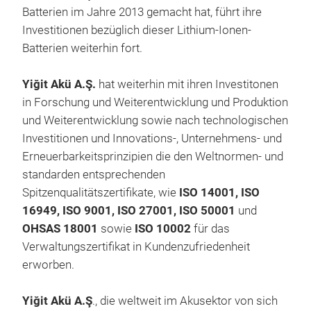
Batterien im Jahre 2013 gemacht hat, führt ihre
Mai
Investitionen bezüglich dieser Lithium-Ionen-
life
Batterien weiterhin fort.
Long
Des
Yiğit Akü A.Ş.
hat weiterhin mit ihren Investitonen
inte
in Forschung und Weiterentwicklung und Produktion
und Weiterentwicklung sowie nach technologischen
Investitionen und Innovations-, Unternehmens- und
Erneuerbarkeitsprinzipien die den Weltnormen- und
standarden entsprechenden
Spitzenqualitӓtszertifikate, wie
ISO 14001, ISO
16949, ISO 9001, ISO 27001, ISO 50001
und
OHSAS 18001
sowie
ISO 10002
für das
Verwaltungszertifikat in Kundenzufriedenheit
AUT
erworben.
Yiğit Akü A.Ş
., die weltweit im Akusektor von sich